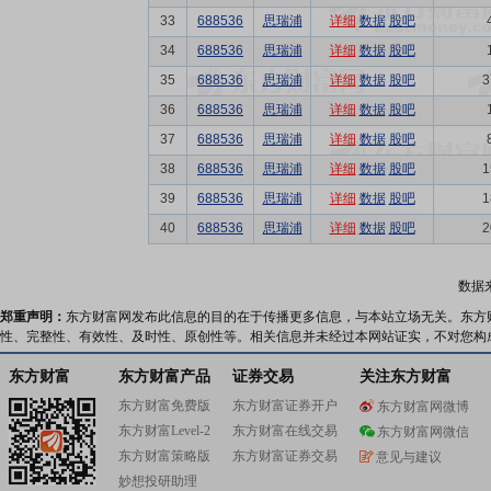
33
688536
思瑞浦
详细
数据
股吧
34
688536
思瑞浦
详细
数据
股吧
35
688536
思瑞浦
详细
数据
股吧
3
36
688536
思瑞浦
详细
数据
股吧
37
688536
思瑞浦
详细
数据
股吧
38
688536
思瑞浦
详细
数据
股吧
1
39
688536
思瑞浦
详细
数据
股吧
1
40
688536
思瑞浦
详细
数据
股吧
2
数据
郑重声明：
东方财富网发布此信息的目的在于传播更多信息，与本站立场无关。东方
性、完整性、有效性、及时性、原创性等。相关信息并未经过本网站证实，不对您构
东方财富
东方财富产品
证券交易
关注东方财富
东方财富免费版
东方财富证券开户
东方财富网微博
东方财富Level-2
东方财富在线交易
东方财富网微信
东方财富策略版
东方财富证券交易
意见与建议
妙想投研助理