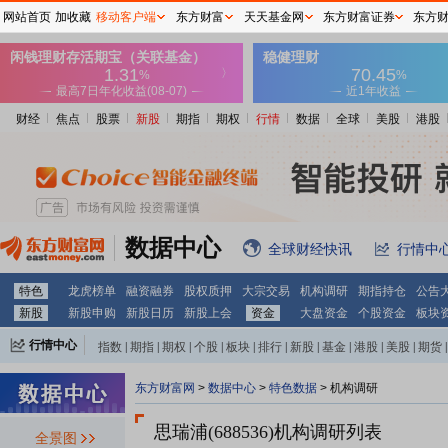
网站首页
加收藏
移动客户端
东方财富
天天基金网
东方财富证券
东方
财经
焦点
股票
新股
期指
期权
行情
数据
全球
美股
港股
数据中心
全球财经快讯
行情中
特色
龙虎榜单
融资融券
股权质押
大宗交易
机构调研
期指持仓
公告
新股
新股申购
新股日历
新股上会
资金
大盘资金
个股资金
板块
行情中心
指数
|
期指
|
期权
|
个股
|
板块
|
排行
|
新股
|
基金
|
港股
|
美股
|
期货
|
外汇
|
黄金
|
自选股
|
自选基金
东方财富网
>
数据中心
>
特色数据
>
机构调研
思瑞浦(688536)
机构调研列表
全景图