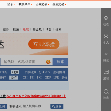
登录
我的菜单
证券交易
基金交易
动态
债券
视频
股吧
基金吧
博客
搜索
个人
自选
0
红送配
研报
个股研报
行业研报
盈利预测
排行
经济
CPI
PPI
PMI
GDP
LPR
房价
消息
下载
买不到牛股？立即查看哪些板块正被机构盯上
搜索
调研机构: