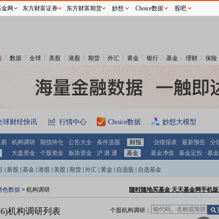
基金网
东方财富证券
东方财富期货
妙想
Choice数据
股吧
情
数据
全球
美股
港股
期货
外汇
黄金
银行
基金
理财
保险
全球财经快讯
行情中心
Choice数据
妙想大模型
交易
机构调研
期指持仓
公告大全
条件选股
财报
业绩报表
最新预告
分
大盘资金
个股资金
板块资金
沪 港 通
基金
基金净值
基金定投
基金
行
|
新股
|
基金
|
港股
|
美股
|
期货
|
外汇
|
黄金
|
自选股
|
自选基金
特色数据
>
机构调研
随时随地买基金 天天基金网手机版
6)
机构调研列表
个股机构调研：