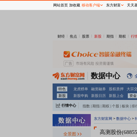
网站首页
加收藏
移动客户端
东方财富
天天
财经
焦点
股票
新股
期指
期权
行
数据中心
特色
龙虎榜单
融资融券
股权质押
大宗
新股
新股申购
新股日历
新股上会
资金
行情中心
指数
|
期指
|
期权
|
个股
|
板块
|
排
东方财富网
>
数据中心
>
高测股份(68855
全景图