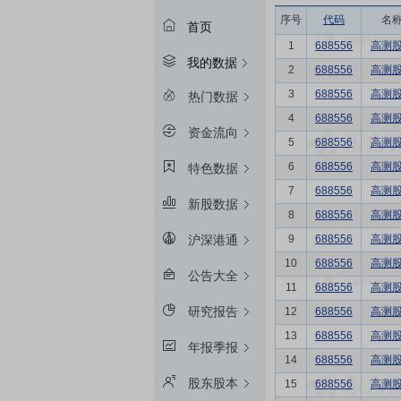
序号
代码
名
首页
1
688556
高测
我的数据
2
688556
高测
3
688556
高测
热门数据
4
688556
高测
资金流向
5
688556
高测
6
688556
高测
特色数据
7
688556
高测
新股数据
8
688556
高测
9
688556
高测
沪深港通
10
688556
高测
公告大全
11
688556
高测
研究报告
12
688556
高测
13
688556
高测
年报季报
14
688556
高测
股东股本
15
688556
高测