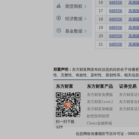
16
688556
高测
期货期权
17
688556
高测
经济数据
18
688556
高测
19
688556
高测
基金数据
20
688556
高测
21
688556
高测
郑重声明：
东方财富网发布此信息的目的在于传播更
性、完整性、有效性、及时性、原创性等。相关信息
东方财富
东方财富产品
证券交易
东方财富免费版
东方财富证
东方财富Level-2
东方财富在
东方财富策略版
东方财富证
妙想投研助理
扫一扫下载
Choice金融终端
APP
信息网络传播视听节目许可证：0908328号