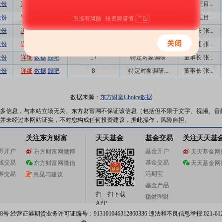
股份
详细
数据
股吧
14
特定对象调研...
董秘 王目...
股份
详细
数据
股吧
18
特定对象调研...
董秘 王目...
股份
详细
数据
股吧
44
特定对象调研...
董事长 张...
股份
详细
数据
股吧
214
特定对象调研...
总经理 张...
股份
详细
数据
股吧
17
特定对象调研
董事长 张...
股份
详细
数据
股吧
8
特定对象调研...
董事长 张...
数据来源：
东方财富Choice数据
多信息，与本站立场无关。东方财富网不保证该信息（包括但不限于文字、视频、音
并未经过本网站证实，不对您构成任何投资建议，据此操作，风险自担。
关注东方财富
天天基金
基金交易
关注天天基
券开户
基金开户
东方财富网微博
天天基金网
线交易
基金交易
东方财富网微信
天天基金网
券交易
活期宝
意见与建议
基金产品
扫一扫下载
稳健理财
APP
 经营证券期货业务许可证编号：913101046312860336 违法和不良信息举报:021-612