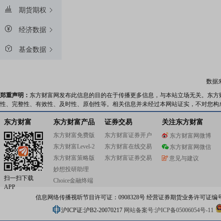
期货期权
经济数据
基金数据
数据
郑重声明：
东方财富网发布此信息的目的在于传播更多信息，与本站立场无关。东方
性、完整性、有效性、及时性、原创性等。相关信息并未经过本网站证实，不对您构
东方财富
东方财富产品
证券交易
关注东方财富
东方财富免费版
东方财富证券开户
东方财富网微博
东方财富Level-2
东方财富在线交易
东方财富网微信
东方财富策略版
东方财富证券交易
意见与建议
妙想投研助理
扫一扫下载
Choice金融终端
APP
信息网络传播视听节目许可证：0908328号 经营证券期货业务许可证编号：91310
沪ICP证:沪B2-20070217
网站备案号:沪ICP备05006054号-11