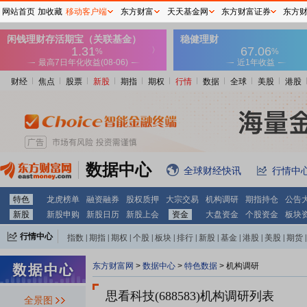
网站首页
加收藏
移动客户端
东方财富
天天基金网
东方财富证券
东方
财经
焦点
股票
新股
期指
期权
行情
数据
全球
美股
港股
数据中心
全球财经快讯
行情中
特色
龙虎榜单
融资融券
股权质押
大宗交易
机构调研
期指持仓
公告
新股
新股申购
新股日历
新股上会
资金
大盘资金
个股资金
板块
行情中心
指数
|
期指
|
期权
|
个股
|
板块
|
排行
|
新股
|
基金
|
港股
|
美股
|
期货
|
外汇
|
黄金
|
自选股
|
自选基金
东方财富网
>
数据中心
>
特色数据
>
机构调研
思看科技(688583)
机构调研列表
全景图