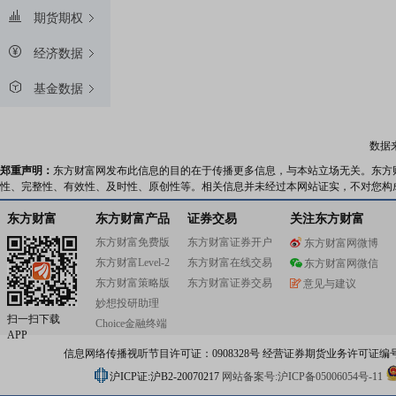
期货期权
经济数据
基金数据
数据
郑重声明：
东方财富网发布此信息的目的在于传播更多信息，与本站立场无关。东方
性、完整性、有效性、及时性、原创性等。相关信息并未经过本网站证实，不对您构
东方财富
东方财富产品
证券交易
关注东方财富
东方财富免费版
东方财富证券开户
东方财富网微博
东方财富Level-2
东方财富在线交易
东方财富网微信
东方财富策略版
东方财富证券交易
意见与建议
妙想投研助理
扫一扫下载
Choice金融终端
APP
信息网络传播视听节目许可证：0908328号 经营证券期货业务许可证编号：91310
沪ICP证:沪B2-20070217
网站备案号:沪ICP备05006054号-11