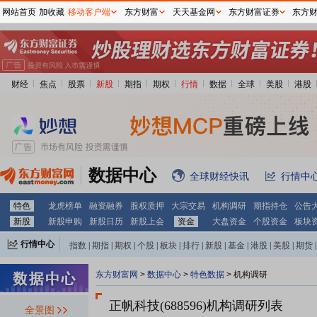
网站首页
加收藏
移动客户端
东方财富
天天基金网
东方财富证券
东方
财经
焦点
股票
新股
期指
期权
行情
数据
全球
美股
港股
数据中心
全球财经快讯
行情中
特色
龙虎榜单
融资融券
股权质押
大宗交易
机构调研
期指持仓
公告
新股
新股申购
新股日历
新股上会
资金
大盘资金
个股资金
板块
行情中心
指数
|
期指
|
期权
|
个股
|
板块
|
排行
|
新股
|
基金
|
港股
|
美股
|
期货
|
外汇
|
黄金
|
自选股
|
自选基金
东方财富网
>
数据中心
>
特色数据
>
机构调研
正帆科技(688596)
机构调研列表
全景图