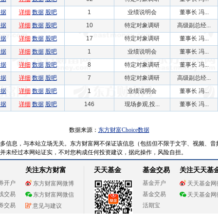
数据
详细
数据
股吧
1
业绩说明会
董事长 冯...
数据
详细
数据
股吧
10
特定对象调研
高级副总经...
数据
详细
数据
股吧
17
特定对象调研
董事长 冯...
数据
详细
数据
股吧
1
业绩说明会
董事长 冯...
数据
详细
数据
股吧
8
特定对象调研
董事长 冯...
数据
详细
数据
股吧
7
特定对象调研
高级副总经...
数据
详细
数据
股吧
1
业绩说明会
董事长 冯...
数据
详细
数据
股吧
146
现场参观,投...
董事长 冯...
数据来源：
东方财富Choice数据
多信息，与本站立场无关。东方财富网不保证该信息（包括但不限于文字、视频、音
并未经过本网站证实，不对您构成任何投资建议，据此操作，风险自担。
关注东方财富
天天基金
基金交易
关注天天基
券开户
基金开户
东方财富网微博
天天基金网
线交易
基金交易
东方财富网微信
天天基金网
券交易
活期宝
意见与建议
基金产品