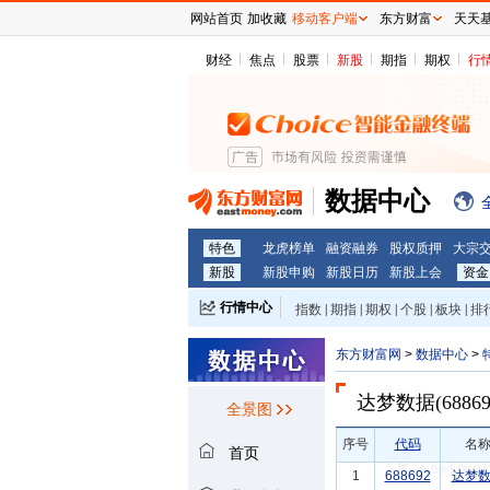
网站首页
加收藏
移动客户端
东方财富
天天
财经
焦点
股票
新股
期指
期权
行
数据中心
特色
龙虎榜单
融资融券
股权质押
大宗
新股
新股申购
新股日历
新股上会
资金
行情中心
指数
|
期指
|
期权
|
个股
|
板块
|
排
东方财富网
>
数据中心
>
达梦数据(68869
全景图
序号
代码
名
首页
1
688692
达梦