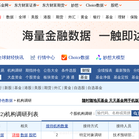
基金网
东方财富证券
东方财富期货
妙想
Choice数据
股吧
情
数据
全球
美股
港股
期货
外汇
黄金
银行
基金
理财
保险
全球财经快讯
行情中心
Choice数据
妙想大模型
交易
机构调研
期指持仓
公告大全
条件选股
财报
业绩报表
最新预告
分
大盘资金
个股资金
板块资金
沪 港 通
基金
基金净值
基金定投
基金
行
|
新股
|
基金
|
港股
|
美股
|
期货
|
外汇
|
黄金
|
自选股
|
自选基金
特色数据
>
机构调研
随时随地买基金 天天基金网手机版
2)
机构调研列表
个股机构调研：
称
相关
接待机构数量
接待方式
接待人员
数据
详细
数据
股吧
2
特定对象调研
技术预研部...