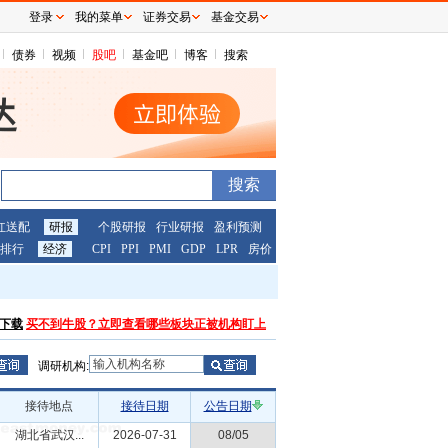
登录
我的菜单
证券交易
基金交易
债券
视频
股吧
基金吧
博客
搜索
红送配
研报
个股研报
行业研报
盈利预测
排行
经济
CPI
PPI
PMI
GDP
LPR
房价
下载
买不到牛股？立即查看哪些板块正被机构盯上
调研机构:
接待地点
接待日期
公告日期
湖北省武汉...
2026-07-31
08/05