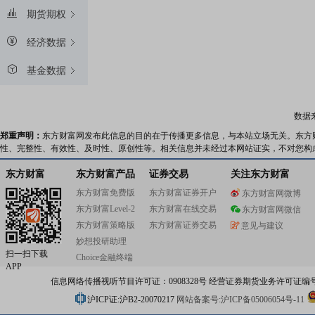
期货期权
经济数据
基金数据
数据
郑重声明：
东方财富网发布此信息的目的在于传播更多信息，与本站立场无关。东方
性、完整性、有效性、及时性、原创性等。相关信息并未经过本网站证实，不对您构
东方财富
东方财富产品
证券交易
关注东方财富
东方财富免费版
东方财富证券开户
东方财富网微博
东方财富Level-2
东方财富在线交易
东方财富网微信
东方财富策略版
东方财富证券交易
意见与建议
妙想投研助理
扫一扫下载
Choice金融终端
APP
信息网络传播视听节目许可证：0908328号 经营证券期货业务许可证编号：91310
沪ICP证:沪B2-20070217
网站备案号:沪ICP备05006054号-11