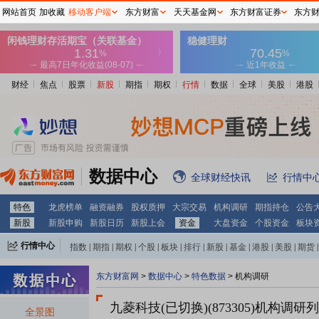
网站首页
加收藏
移动客户端
东方财富
天天基金网
东方财富证券
东方
财经
焦点
股票
新股
期指
期权
行情
数据
全球
美股
港股
数据中心
全球财经快讯
行情中
特色
龙虎榜单
融资融券
股权质押
大宗交易
机构调研
期指持仓
公告
新股
新股申购
新股日历
新股上会
资金
大盘资金
个股资金
板块
行情中心
指数
|
期指
|
期权
|
个股
|
板块
|
排行
|
新股
|
基金
|
港股
|
美股
|
期货
|
外汇
|
黄金
|
自选股
|
自选基金
东方财富网
>
数据中心
>
特色数据
>
机构调研
九菱科技(已切换)(873305)
机构调研列
全景图