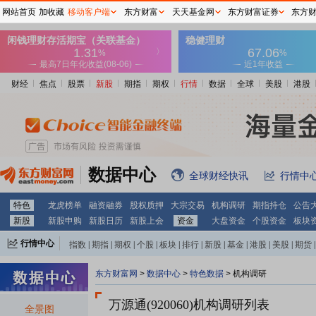
网站首页
加收藏
移动客户端
东方财富
天天基金网
东方财富证券
东方
财经
焦点
股票
新股
期指
期权
行情
数据
全球
美股
港股
数据中心
全球财经快讯
行情中
特色
龙虎榜单
融资融券
股权质押
大宗交易
机构调研
期指持仓
公告
新股
新股申购
新股日历
新股上会
资金
大盘资金
个股资金
板块
行情中心
指数
|
期指
|
期权
|
个股
|
板块
|
排行
|
新股
|
基金
|
港股
|
美股
|
期货
|
外汇
|
黄金
|
自选股
|
自选基金
东方财富网
>
数据中心
>
特色数据
>
机构调研
万源通(920060)
机构调研列表
全景图