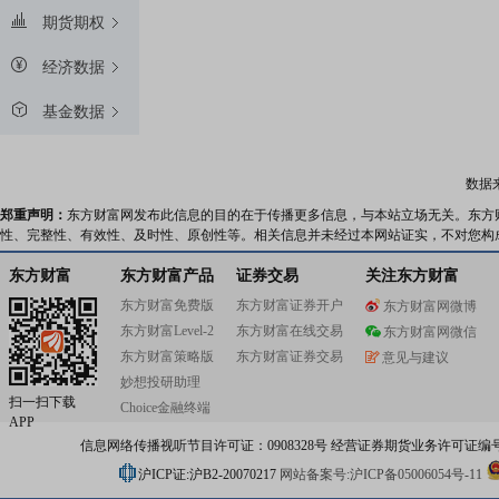
期货期权
经济数据
基金数据
数据
郑重声明：
东方财富网发布此信息的目的在于传播更多信息，与本站立场无关。东方
性、完整性、有效性、及时性、原创性等。相关信息并未经过本网站证实，不对您构
东方财富
东方财富产品
证券交易
关注东方财富
东方财富免费版
东方财富证券开户
东方财富网微博
东方财富Level-2
东方财富在线交易
东方财富网微信
东方财富策略版
东方财富证券交易
意见与建议
妙想投研助理
扫一扫下载
Choice金融终端
APP
信息网络传播视听节目许可证：0908328号 经营证券期货业务许可证编号：91310
沪ICP证:沪B2-20070217
网站备案号:沪ICP备05006054号-11