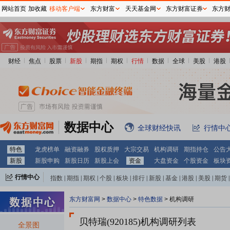
网站首页
加收藏
移动客户端
东方财富
天天基金网
东方财富证券
东方
财经
焦点
股票
新股
期指
期权
行情
数据
全球
美股
港股
数据中心
全球财经快讯
行情中
特色
龙虎榜单
融资融券
股权质押
大宗交易
机构调研
期指持仓
公告
新股
新股申购
新股日历
新股上会
资金
大盘资金
个股资金
板块
行情中心
指数
|
期指
|
期权
|
个股
|
板块
|
排行
|
新股
|
基金
|
港股
|
美股
|
期货
|
外汇
|
黄金
|
自选股
|
自选基金
东方财富网
>
数据中心
>
特色数据
>
机构调研
贝特瑞(920185)
机构调研列表
全景图