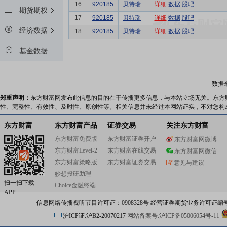
16
920185
贝特瑞
详细
数据
股吧
期货期权
17
920185
贝特瑞
详细
数据
股吧
经济数据
18
920185
贝特瑞
详细
数据
股吧
基金数据
数据
郑重声明：
东方财富网发布此信息的目的在于传播更多信息，与本站立场无关。东方
性、完整性、有效性、及时性、原创性等。相关信息并未经过本网站证实，不对您构
东方财富
东方财富产品
证券交易
关注东方财富
东方财富免费版
东方财富证券开户
东方财富网微博
东方财富Level-2
东方财富在线交易
东方财富网微信
东方财富策略版
东方财富证券交易
意见与建议
妙想投研助理
扫一扫下载
Choice金融终端
APP
信息网络传播视听节目许可证：0908328号 经营证券期货业务许可证编号：91310
沪ICP证:沪B2-20070217
网站备案号:沪ICP备05006054号-11