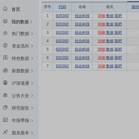
序号
代码
名称
相关
接待
首页
1
920392
佳合科技
详细
数据
股吧
我的数据
2
920392
佳合科技
详细
数据
股吧
3
920392
佳合科技
详细
数据
股吧
热门数据
4
920392
佳合科技
详细
数据
股吧
资金流向
5
920392
佳合科技
详细
数据
股吧
6
920392
佳合科技
详细
数据
股吧
特色数据
7
920392
佳合科技
详细
数据
股吧
新股数据
沪深港通
公告大全
研究报告
年报季报
股东股本