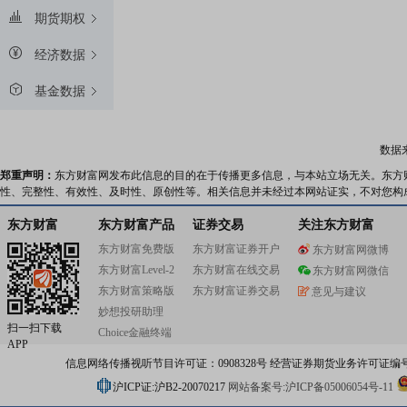
期货期权
经济数据
基金数据
数据
郑重声明：
东方财富网发布此信息的目的在于传播更多信息，与本站立场无关。东方
性、完整性、有效性、及时性、原创性等。相关信息并未经过本网站证实，不对您构
东方财富
东方财富产品
证券交易
关注东方财富
东方财富免费版
东方财富证券开户
东方财富网微博
东方财富Level-2
东方财富在线交易
东方财富网微信
东方财富策略版
东方财富证券交易
意见与建议
妙想投研助理
扫一扫下载
Choice金融终端
APP
信息网络传播视听节目许可证：0908328号 经营证券期货业务许可证编号：91310
沪ICP证:沪B2-20070217
网站备案号:沪ICP备05006054号-11