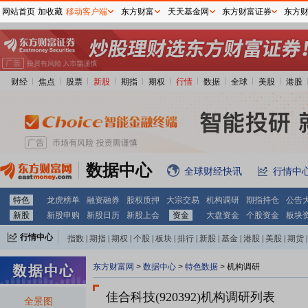
网站首页
加收藏
移动客户端
东方财富
天天基金网
东方财富证券
东方
财经
焦点
股票
新股
期指
期权
行情
数据
全球
美股
港股
数据中心
全球财经快讯
行情中
特色
龙虎榜单
融资融券
股权质押
大宗交易
机构调研
期指持仓
公告
新股
新股申购
新股日历
新股上会
资金
大盘资金
个股资金
板块
行情中心
指数
|
期指
|
期权
|
个股
|
板块
|
排行
|
新股
|
基金
|
港股
|
美股
|
期货
|
外汇
|
黄金
|
自选股
|
自选基金
东方财富网
>
数据中心
>
特色数据
>
机构调研
佳合科技(920392)
机构调研列表
全景图