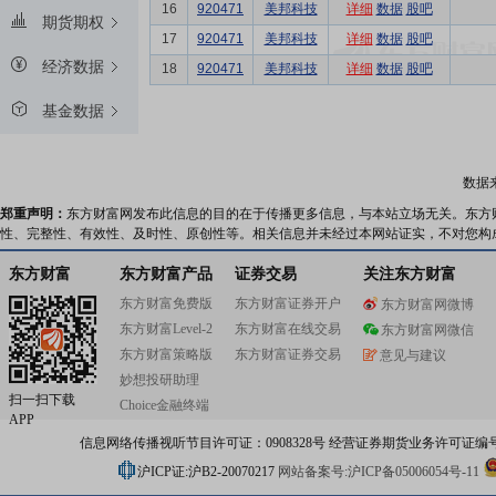
16
920471
美邦科技
详细
数据
股吧
期货期权
17
920471
美邦科技
详细
数据
股吧
经济数据
18
920471
美邦科技
详细
数据
股吧
基金数据
数据
郑重声明：
东方财富网发布此信息的目的在于传播更多信息，与本站立场无关。东方
性、完整性、有效性、及时性、原创性等。相关信息并未经过本网站证实，不对您构
东方财富
东方财富产品
证券交易
关注东方财富
东方财富免费版
东方财富证券开户
东方财富网微博
东方财富Level-2
东方财富在线交易
东方财富网微信
东方财富策略版
东方财富证券交易
意见与建议
妙想投研助理
扫一扫下载
Choice金融终端
APP
信息网络传播视听节目许可证：0908328号 经营证券期货业务许可证编号：91310
沪ICP证:沪B2-20070217
网站备案号:沪ICP备05006054号-11