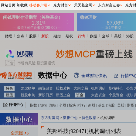
网站首页
加收藏
移动客户端
东方财富
天天基金网
东方财富证券
东方
财经
焦点
股票
新股
期指
期权
行情
数据
全球
美股
港股
数据中心
全球财经快讯
行情中
特色
龙虎榜单
融资融券
股权质押
大宗交易
机构调研
期指持仓
公告
新股
新股申购
新股日历
新股上会
资金
大盘资金
个股资金
板块
行情中心
指数
|
期指
|
期权
|
个股
|
板块
|
排行
|
新股
|
基金
|
港股
|
美股
|
期货
|
外汇
|
黄金
|
自选股
|
自选基金
东方财富网
>
数据中心
>
特色数据
>
机构调研
美邦科技(920471)
机构调研列表
全景图