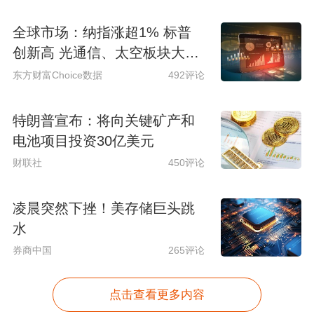
全球市场：纳指涨超1% 标普
创新高 光通信、太空板块大涨
SpaceX涨超15%
东方财富Choice数据
492评论
特朗普宣布：将向关键矿产和
电池项目投资30亿美元
财联社
450评论
凌晨突然下挫！美存储巨头跳
水
券商中国
265评论
点击查看更多内容