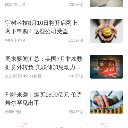
国家统计局
700评论
宇树科技8月10日将开启网上、
网下申购！这些公司受益
中国证券报
713评论
周末要闻汇总：美国7月非农数
据意外转负 美联储加息动力骤
减
东方财富Choice数据
143评论
利好来袭！爆买1300亿元 伯克
希尔罕见出手
券商中国
354评论