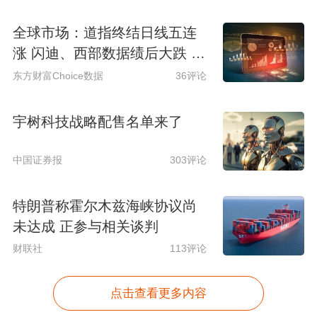
全球市场：道指终结日线五连
涨 闪迪、西部数据绩后大跌 S
paceX涨超6%
东方财富Choice数据
36评论
宇树科技战略配售名单来了
中国证券报
303评论
特朗普称霍尔木兹海峡协议尚
未达成 正参与相关谈判
财联社
113评论
点击查看更多内容