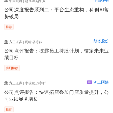
中国银河 | 赵良毕,赵中兴
公司深度报告系列二：平台生态重构，科创AI蓄
势破局
推荐
朗姿股份
方正证券 | 周昕,谷寒婷
公司点评报告：披露员工持股计划，锚定未来业
绩目标
强烈推荐
沪上阿姨
方正证券 | 李珍妮,万宇昕
HK
公司点评报告：快速拓店叠加门店质量提升，公
司业绩显著增长
推荐