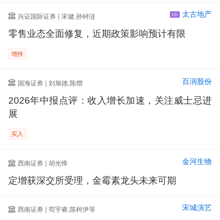
太古地产
兴证国际证券 | 宋健,孙钟涟
HK
零售业态全面修复，近期政策影响预计有限
增持
百润股份
国海证券 | 刘旭德,陈熠
2026年中报点评：收入增长加速，关注威士忌进
展
买入
金河生物
西南证券 | 胡光怿
定增获深交所受理，金霉素龙头未来可期
宋城演艺
西南证券 | 苟宇睿,陈柯伊等