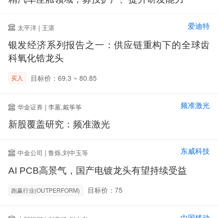
爱迪特
太平洋 | 王湛
银发经济系列报告之一：供应链重构下的全球齿
科氧化锆龙头
目标价：69.3 ~ 80.85
买入
频准激光
华金证券 | 李蕙,戴筝筝
新股覆盖研究：频准激光
东威科技
中金公司 | 鲁烁,刘中玉等
AI PCB高景气，国产电镀龙头有望持续受益
目标价：75
跑赢行业(OUTPERFORM)
中国移动