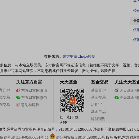
最
依
依
数据来源：
东方财富Choice数据
多信息，与本站立场无关。东方财富网不保证该信息（包括但不限于文字、视频、音
并未经过本网站证实，不对您构成任何投资建议，据此操作，风险自担。
关注东方财富
天天基金
基金交易
关注天天基
券开户
基金开户
东方财富网微博
天天基金网
线交易
基金交易
东方财富网微信
天天基金网
券交易
活期宝
意见与建议
基金产品
扫一扫下载
稳健理财
APP
 经营证券期货业务许可证编号：913101046312860336 违法和不良信息举报:021-612
案号:沪ICP备05006054号-11
沪公网安备 31010402000120号
版权所有:东方财富