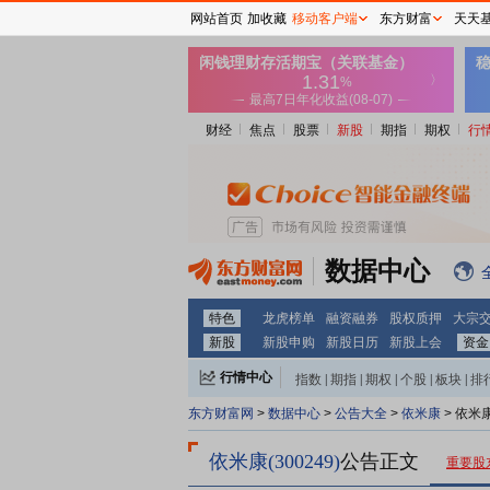
网站首页
加收藏
移动客户端
东方财富
天天
财经
焦点
股票
新股
期指
期权
行
数据中心
特色
龙虎榜单
融资融券
股权质押
大宗
新股
新股申购
新股日历
新股上会
资金
行情中心
指数
|
期指
|
期权
|
个股
|
板块
|
排
东方财富网
>
数据中心
>
公告大全
>
依米康
> 依米
依米康(300249)
公告正文
重要股