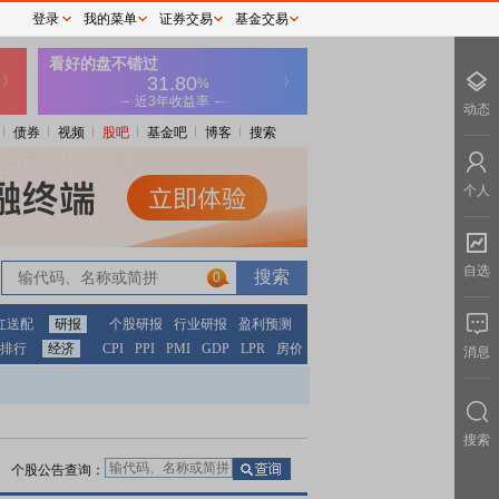
登录
我的菜单
证券交易
基金交易
动态
债券
视频
股吧
基金吧
博客
搜索
个人
自选
0
红送配
研报
个股研报
行业研报
盈利预测
排行
经济
CPI
PPI
PMI
GDP
LPR
房价
消息
搜索
个股公告查询：