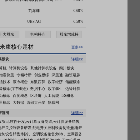
刘海娜
0.60%
0
UBS AG
0.59%
十大股东
机构持仓
股东增减持
米康核心题材
更多>>
属板块
详细>>
算机
计算机设备
其他计算机设备
四川板块
增发价股
专精特新
创业板综
深股通
融资融券
信技术
液冷概念
东数西算
数字经济
储能概念
音概念(字节概念)
数据中心
数字孪生
边缘计算
为概念
百度概念
区块链
人工智能
5G概念
里概念
大数据
西部大开发
物联网
营范围
详细>>
般项目:软件开发;云计算设备制造;云计算设备销售;
电开关控制设备研发;配电开关控制设备制造;配电开
控制设备销售;制冷、空调设备销售;制冷、空调设备