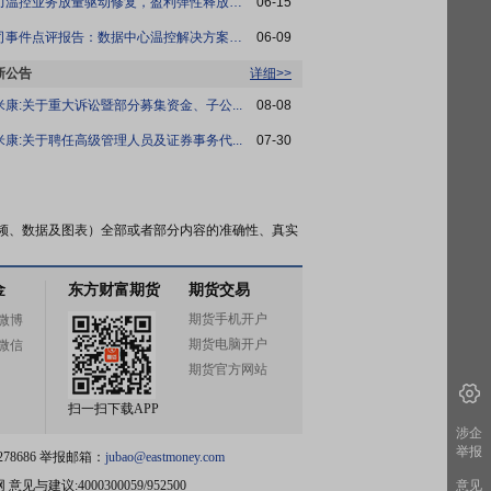
算力温控业务放量驱动修复，盈利弹性释放仍...
06-15
公司事件点评报告：数据中心温控解决方案服...
06-09
新公告
详细>>
米康:关于重大诉讼暨部分募集资金、子公...
08-08
米康:关于聘任高级管理人员及证券事务代...
07-30
频、数据及图表）全部或者部分内容的准确性、真实
金
东方财富期货
期货交易
期货手机开户
微博
期货电脑开户
微信
期货官方网站
扫一扫下载APP
涉企
举报
78686 举报邮箱：
jubao@eastmoney.com
网
意见与建议:4000300059/952500
意见