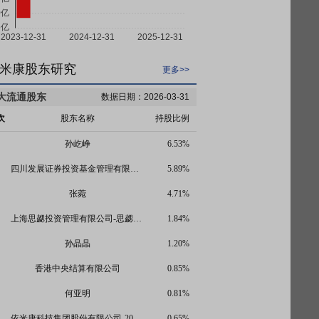
米康股东研究
更多>>
大流通股东
数据日期：2026-03-31
次
股东名称
持股比例
孙屹峥
6.53%
四川发展证券投资基金管理有限公司-四川资本市场纾困发展证券投资基金合伙企业(有限合伙)
5.89%
张菀
4.71%
上海思勰投资管理有限公司-思勰投资安欣十七号私募证券投资基金
1.84%
孙晶晶
1.20%
香港中央结算有限公司
0.85%
何亚明
0.81%
依米康科技集团股份有限公司-2024年员工持股计划
0.65%