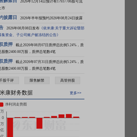
售解禁日
2026年12月14日预计有17937706股可流
上市
约披露日
2026年半年报预约2026年08月24日披露
告
2026年08月08日发布
《依米康:关于重大诉讼暨部
募集资金、子公司账户被冻结的公告》
权质押
截止2026年08月07日质押总比例5.24%，质
总股数2400.00万股，质押总笔数4笔
权质押
截止2026年07月31日质押总比例5.24%，质
总股数2400.00万股，质押总笔数4笔
千股千评
限售解禁
高管持股
米康财务数据
更多>>