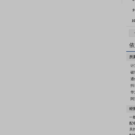
9
1
依
所
计
破
通
抖
华
阿
经
一
配
关