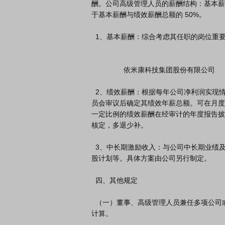
酬。公司高级管理人员的薪酬结构：基本薪
于基本薪酬与绩效薪酬总额的 50%。

  1、基本薪酬：综合考虑其任职的岗位重要性、职责、个人能力、市场薪资行情等因素确定，按月发放。

                依米康科技集团股份有限公司

  2、绩效薪酬：根据每年公司净利润实现情况及高级管理人员对公司的经营管理贡献情况，经薪酬与考核委
员会审议后确定其绩效年薪总额。可在月度
一定比例的绩效薪酬在经审计的年度报告披
核定，多退少补。

  3、中长期激励收入：与公司中长期业绩及战略目标达成情况挂钩，包括但不限于股权激励、期权、员工持
股计划等。具体方案由公司另行制定。

  四、其他规定

  （一）董事、高级管理人员兼任多项公司或子公司经营管理职务的，按就高不就低原则领取薪酬，不重复
计算。
