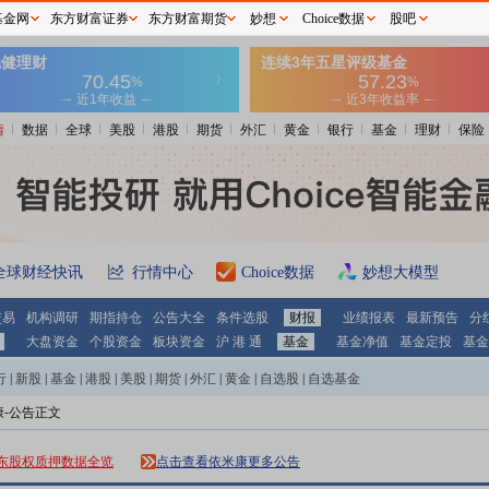
基金网
东方财富证券
东方财富期货
妙想
Choice数据
股吧
情
数据
全球
美股
港股
期货
外汇
黄金
银行
基金
理财
保险
全球财经快讯
行情中心
Choice数据
妙想大模型
交易
机构调研
期指持仓
公告大全
条件选股
财报
业绩报表
最新预告
分
大盘资金
个股资金
板块资金
沪 港 通
基金
基金净值
基金定投
基金
行
|
新股
|
基金
|
港股
|
美股
|
期货
|
外汇
|
黄金
|
自选股
|
自选基金
康-公告正文
东股权质押数据全览
点击查看依米康更多公告