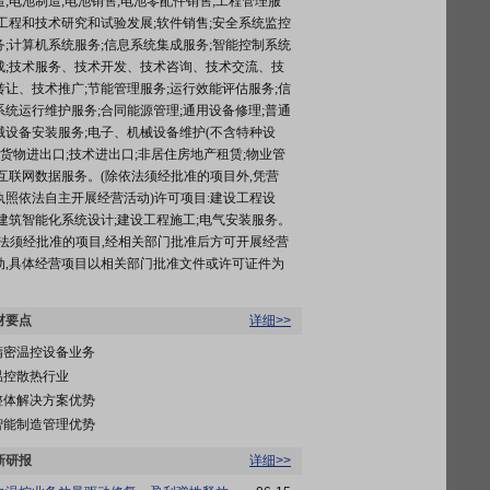
造;电池制造;电池销售;电池零配件销售;工程管理服
;工程和技术研究和试验发展;软件销售;安全系统监控
务;计算机系统服务;信息系统集成服务;智能控制系统
成;技术服务、技术开发、技术咨询、技术交流、技
转让、技术推广;节能管理服务;运行效能评估服务;信
系统运行维护服务;合同能源管理;通用设备修理;普通
械设备安装服务;电子、机械设备维护(不含特种设
);货物进出口;技术进出口;非居住房地产租赁;物业管
;互联网数据服务。(除依法须经批准的项目外,凭营
执照依法自主开展经营活动)许可项目:建设工程设
;建筑智能化系统设计;建设工程施工;电气安装服务。
依法须经批准的项目,经相关部门批准后方可开展经营
动,具体经营项目以相关部门批准文件或许可证件为
材要点
详细>>
精密温控设备业务
温控散热行业
整体解决方案优势
智能制造管理优势
新研报
详细>>