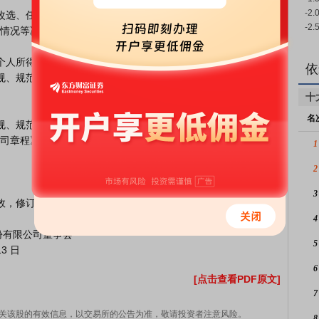
情况等决定，实际支付金额会有所浮动。

依
十
名
司章程》等规定执行。

1
2
3
4
5
6
[点击查看PDF原文]
7
关该股的有效信息，以交易所的公告为准，敬请投资者注意风险。
8