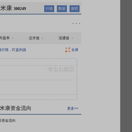
依米康
300249
行情
数据
股吧
-
-
-
市盈率
-
总市值
-
流通值
-
速行情，盯盘利器
全屏
米康资金流向
更多>>
日资金流向