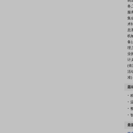
制
务
服
集
术
息
机
备
理
业
计
(
活
准)
题
.
.
.
.
最