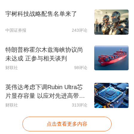
宇树科技战略配售名单来了
中国证券报
243评论
特朗普称霍尔木兹海峡协议尚
未达成 正参与相关谈判
财联社
98评论
英伟达考虑下调Rubin Ultra芯
片显存容量 以应对先进高带宽
内存芯片短缺问题
财联社
313评论
点击查看更多内容