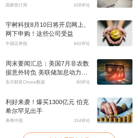
国家统计局
628评论
宇树科技8月10日将开启网上、
网下申购！这些公司受益
中国证券报
642评论
周末要闻汇总：美国7月非农数
据意外转负 美联储加息动力骤
减
东方财富Choice数据
80评论
利好来袭！爆买1300亿元 伯克
希尔罕见出手
券商中国
314评论