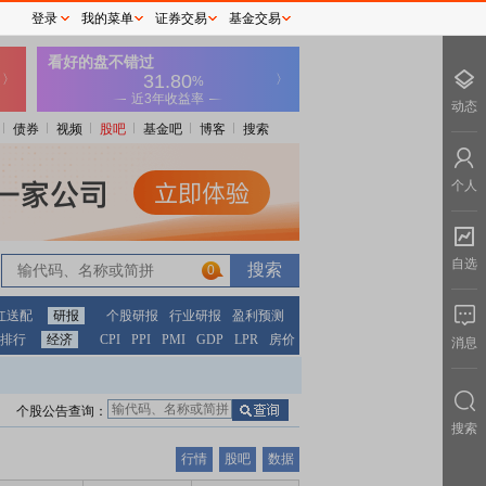
登录
我的菜单
证券交易
基金交易
动态
债券
视频
股吧
基金吧
博客
搜索
个人
自选
0
红送配
研报
个股研报
行业研报
盈利预测
排行
经济
CPI
PPI
PMI
GDP
LPR
房价
消息
个股公告查询：
搜索
行情
股吧
数据