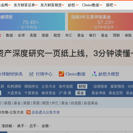
基金网
东方财富证券
东方财富期货
妙想
Choice数据
股吧
情
数据
全球
美股
港股
期货
外汇
黄金
银行
基金
理财
保险
全球财经快讯
行情中心
Choice数据
妙想大模型
交易
机构调研
期指持仓
公告大全
条件选股
财报
业绩报表
最新预告
分
大盘资金
个股资金
板块资金
沪 港 通
基金
基金净值
基金定投
基金
行
|
新股
|
基金
|
港股
|
美股
|
期货
|
外汇
|
黄金
|
自选股
|
自选基金
林生物-公告大全
点击进入公告大全
涨跌幅
-
换手
-
总手
-
金额
-