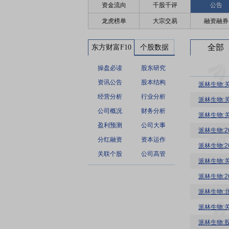
资金流向
千股千评
公告
龙虎榜单
大宗交易
融资融券
全部
东方财富F10
个股数据
操盘必读
股东研究
资讯公告
股本结构
派林生物:
经营分析
行业分析
派林生物:
公司概况
财务分析
派林生物:
盈利预测
公司大事
派林生物:
分红融资
资本运作
派林生物:
关联个股
公司高管
派林生物:
派林生物:
派林生物:
派林生物: