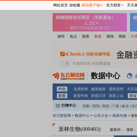
网站首页
加收藏
移动客户端
东方财富
天天
财经
焦点
股票
新股
期指
期权
行
数据中心
特色
龙虎榜单
融资融券
股权质押
大宗
新股
新股申购
新股日历
新股上会
资金
行情中心
指数
|
期指
|
期权
|
个股
|
板块
|
排
东方财富网
>
数据中心
>
公告大全
>
派林生物
> 派
派林生物(000403)
最新价
-
涨跌
-