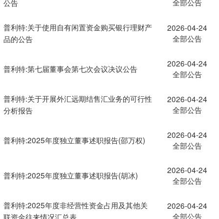
全部公告
公告
普利特:关于使用自有闲置资金购买银行理财产
2026-04-24
全部公告
品的公告
2026-04-24
普利特:第七届董事会第七次会议决议公告
全部公告
普利特:关于开展外汇远期结售汇业务的可行性
2026-04-24
全部公告
分析报告
2026-04-24
普利特:2025年度独立董事述职报告(邵万权)
全部公告
2026-04-24
普利特:2025年度独立董事述职报告(胡冰)
全部公告
普利特:2025年度非经营性资金占用及其他关
2026-04-24
全部公告
联资金往来情况汇总表