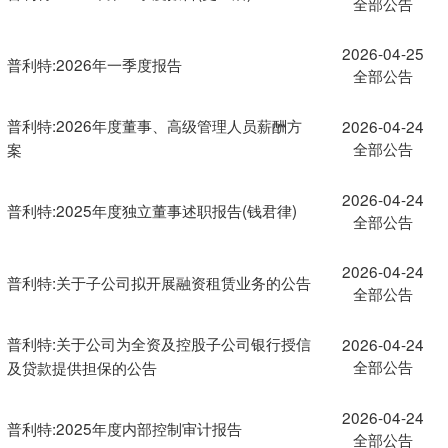
全部公告
2026-04-25
普利特:2026年一季度报告
全部公告
普利特:2026年度董事、高级管理人员薪酬方
2026-04-24
全部公告
案
2026-04-24
普利特:2025年度独立董事述职报告(钱君律)
全部公告
2026-04-24
普利特:关于子公司拟开展融资租赁业务的公告
全部公告
普利特:关于公司为全资及控股子公司银行授信
2026-04-24
全部公告
及贷款提供担保的公告
2026-04-24
普利特:2025年度内部控制审计报告
全部公告