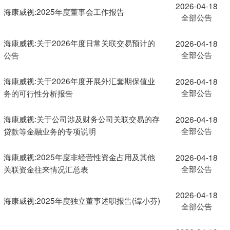
2026-04-18
海康威视:2025年度董事会工作报告
全部公告
海康威视:关于2026年度日常关联交易预计的
2026-04-18
全部公告
公告
海康威视:关于2026年度开展外汇套期保值业
2026-04-18
全部公告
务的可行性分析报告
海康威视:关于公司涉及财务公司关联交易的存
2026-04-18
全部公告
贷款等金融业务的专项说明
海康威视:2025年度非经营性资金占用及其他
2026-04-18
全部公告
关联资金往来情况汇总表
2026-04-18
海康威视:2025年度独立董事述职报告(谭小芬)
全部公告