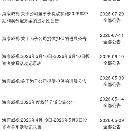
海康威视:关于公司董事长提议实施2026年中
2026-07-20
全部公告
期利润分配方案的提示性公告
2026-07-11
海康威视:关于为子公司提供担保的进展公告
全部公告
海康威视:2026年5月10日-2026年6月10日投
2026-06-10
全部公告
资者关系活动记录表
2026-05-30
海康威视:关于为子公司提供担保的进展公告
全部公告
2026-05-14
海康威视:2025年度权益分派实施公告
全部公告
海康威视:2026年4月19日-2026年5月9日投
2026-05-09
全部公告
资者关系活动记录表