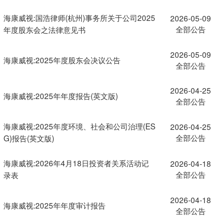
海康威视:国浩律师(杭州)事务所关于公司2025
2026-05-09
全部公告
年度股东会之法律意见书
2026-05-09
海康威视:2025年度股东会决议公告
全部公告
2026-04-25
海康威视:2025年年度报告(英文版)
全部公告
海康威视:2025年度环境、社会和公司治理(ES
2026-04-25
全部公告
G)报告(英文版)
海康威视:2026年4月18日投资者关系活动记
2026-04-18
全部公告
录表
2026-04-18
海康威视:2025年年度审计报告
全部公告