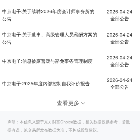
中京电子:关于续聘2026年度会计师事务所的
2026-04-24
全部公告
公告
中京电子:关于董事、高级管理人员薪酬方案的
2026-04-24
全部公告
公告
2026-04-24
中京电子:信息披露暂缓与豁免事务管理制度
全部公告
2026-04-24
中京电子:2025年度内部控制自我评价报告
全部公告
查看更多
声明：本信息来源于东方财富Choice数据，相关数据仅供参考，若数
据有误，以交易所发布数据为准，不构成投资建议。