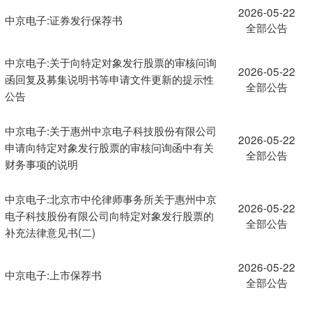
2026-05-22
中京电子:证券发行保荐书
全部公告
中京电子:关于向特定对象发行股票的审核问询
2026-05-22
函回复及募集说明书等申请文件更新的提示性
全部公告
公告
中京电子:关于惠州中京电子科技股份有限公司
2026-05-22
申请向特定对象发行股票的审核问询函中有关
全部公告
财务事项的说明
中京电子:北京市中伦律师事务所关于惠州中京
2026-05-22
电子科技股份有限公司向特定对象发行股票的
全部公告
补充法律意见书(二)
2026-05-22
中京电子:上市保荐书
全部公告