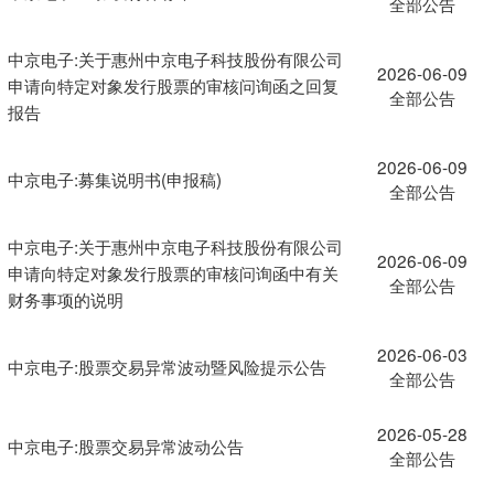
全部公告
中京电子:关于惠州中京电子科技股份有限公司
2026-06-09
申请向特定对象发行股票的审核问询函之回复
全部公告
报告
2026-06-09
中京电子:募集说明书(申报稿)
全部公告
中京电子:关于惠州中京电子科技股份有限公司
2026-06-09
申请向特定对象发行股票的审核问询函中有关
全部公告
财务事项的说明
2026-06-03
中京电子:股票交易异常波动暨风险提示公告
全部公告
2026-05-28
中京电子:股票交易异常波动公告
全部公告