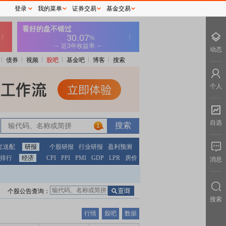
登录
我的菜单
证券交易
基金交易
动态
债券
视频
股吧
基金吧
博客
搜索
个人
自选
1
红送配
研报
个股研报
行业研报
盈利预测
排行
经济
CPI
PPI
PMI
GDP
LPR
房价
消息
个股公告查询：
搜索
行情
股吧
数据