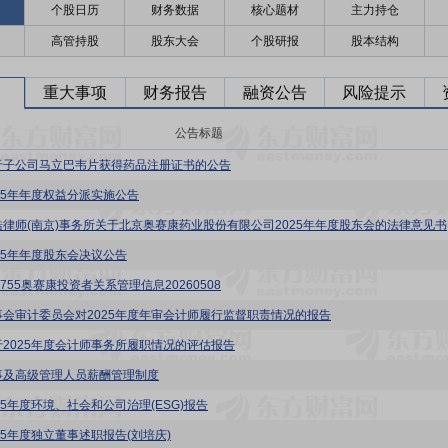
个股日历
财务数据
核心题材
主力持仓
高管持股
股东大会
个股研报
股本结构
重大事项
财务报告
融资公告
风险提示
公告标题
于子公司马立巴韦片获得药品注册证书的公告
025年年度权益分派实施公告
浩律师(南京)事务所关于北京奥赛康药业股份有限公司2025年年度股东会的法律意见书
025年年度股东会决议公告
2755奥赛康投资者关系管理信息20260508
事会审计委员会对2025年度年审会计师履行监督职责情况的报告
于2025年度会计师事务所履职情况的评估报告
事及高级管理人员薪酬管理制度
25年度环境、社会和公司治理(ESG)报告
025年度独立董事述职报告(刘培庆)