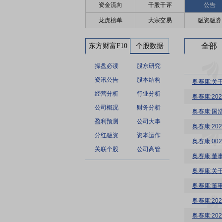
资金流向
千股千评
公告
龙虎榜单
大宗交易
融资融券
全部
东方财富F10
个股数据
操盘必读
股东研究
资讯公告
股本结构
奥赛康:关
经营分析
行业分析
奥赛康:2
公司概况
财务分析
奥赛康:国
盈利预测
公司大事
奥赛康:2
分红融资
资本运作
奥赛康:00
关联个股
公司高管
奥赛康:董
奥赛康:关
奥赛康:董
奥赛康:20
奥赛康:2