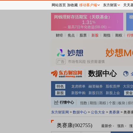
网站首页
加收藏
移动客户端
东方财富
天天
财经
焦点
股票
新股
期指
期权
行
数据中心
特色
龙虎榜单
融资融券
股权质押
大宗
新股
新股申购
新股日历
新股上会
资金
行情中心
指数
|
期指
|
期权
|
个股
|
板块
|
排
东方财富网
>
数据中心
>
公告大全
>
奥赛康
> 奥赛
奥赛康(002755)
最新价
-
涨跌
-
涨