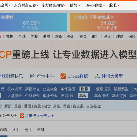
基金网
东方财富证券
东方财富期货
妙想
Choice数据
股吧
情
数据
全球
美股
港股
期货
外汇
黄金
银行
基金
理财
保险
全球财经快讯
行情中心
Choice数据
妙想大模型
交易
机构调研
期指持仓
公告大全
条件选股
财报
业绩报表
最新预告
分
大盘资金
个股资金
板块资金
沪 港 通
基金
基金净值
基金定投
基金
行
|
新股
|
基金
|
港股
|
美股
|
期货
|
外汇
|
黄金
|
自选股
|
自选基金
康-公告大全
点击进入公告大全
跌幅
-
换手
-
总手
-
金额
-