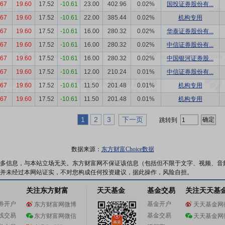
.67
19.60
17.52
-10.61
23.00
402.96
0.02%
国投证券股份有...
.67
19.60
17.52
-10.61
22.00
385.44
0.02%
机构专用
.67
19.60
17.52
-10.61
16.00
280.32
0.02%
华泰证券股份有...
.67
19.60
17.52
-10.61
16.00
280.32
0.02%
中信证券股份有...
.67
19.60
17.52
-10.61
16.00
280.32
0.02%
中国银河证券股...
.67
19.60
17.52
-10.61
12.00
210.24
0.01%
中信证券股份有...
.67
19.60
17.52
-10.61
11.50
201.48
0.01%
机构专用
.67
19.60
17.52
-10.61
11.50
201.48
0.01%
机构专用
1
2
3
下一页
跳转到
数据来源：
东方财富Choice数据
多信息，与本站立场无关。东方财富网不保证该信息（包括但不限于文字、视频、音
并未经过本网站证实，不对您构成任何投资建议，据此操作，风险自担。
关注东方财富
天天基金
基金交易
关注天天基
券开户
基金开户
东方财富网微博
天天基金网
线交易
基金交易
东方财富网微信
天天基金网