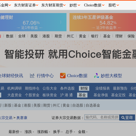
基金网
东方财富证券
东方财富期货
妙想
Choice数据
股吧
情
数据
全球
美股
港股
期货
外汇
黄金
银行
基金
理财
保险
全球财经快讯
行情中心
Choice数据
妙想大模型
交易
机构调研
期指持仓
公告大全
条件选股
财报
业绩报表
最新预告
分
大盘资金
个股资金
板块资金
沪 港 通
基金
基金净值
基金定投
基金
行
|
新股
|
基金
|
港股
|
美股
|
期货
|
外汇
|
黄金
|
自选股
|
自选基金
大宗交易
>
奥赛康
证券大宗交易数据：
最新价
-
涨跌
-
涨跌幅
-
换手
-
总手
-
金额
-