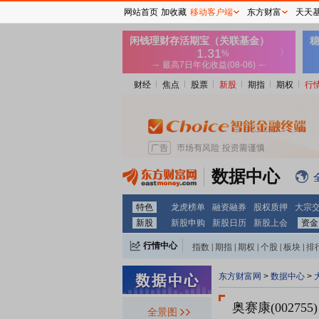
网站首页
加收藏
移动客户端
东方财富
天天
财经
焦点
股票
新股
期指
期权
行
数据中心
特色
龙虎榜单
融资融券
股权质押
大宗
新股
新股申购
新股日历
新股上会
资金
行情中心
指数
|
期指
|
期权
|
个股
|
板块
|
排
东方财富网
>
数据中心
>
奥赛康(002755)
全景图