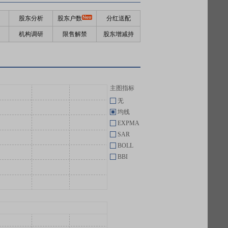
股东分析
股东户数
分红送配
机构调研
限售解禁
股东增减持
主图指标
无
均线
EXPMA
SAR
BOLL
BBI