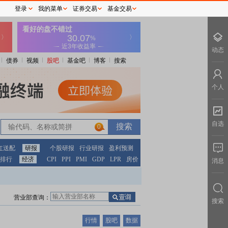
登录
我的菜单
证券交易
基金交易
动态
债券
视频
股吧
基金吧
博客
搜索
个人
自选
0
红送配
研报
个股研报
行业研报
盈利预测
排行
经济
CPI
PPI
PMI
GDP
LPR
房价
消息
营业部查询：
搜索
行情
股吧
数据