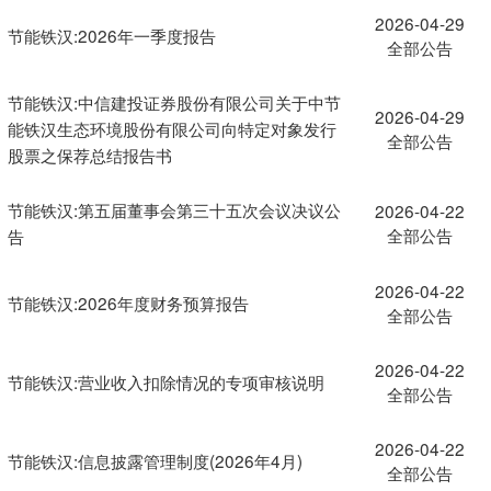
2026-04-29
节能铁汉:2026年一季度报告
全部公告
节能铁汉:中信建投证券股份有限公司关于中节
2026-04-29
能铁汉生态环境股份有限公司向特定对象发行
全部公告
股票之保荐总结报告书
节能铁汉:第五届董事会第三十五次会议决议公
2026-04-22
全部公告
告
2026-04-22
节能铁汉:2026年度财务预算报告
全部公告
2026-04-22
节能铁汉:营业收入扣除情况的专项审核说明
全部公告
2026-04-22
节能铁汉:信息披露管理制度(2026年4月)
全部公告