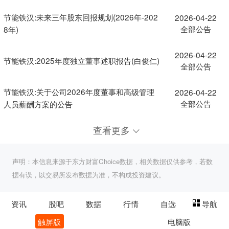
节能铁汉:未来三年股东回报规划(2026年-202
2026-04-22
全部公告
8年)
2026-04-22
节能铁汉:2025年度独立董事述职报告(白俊仁)
全部公告
节能铁汉:关于公司2026年度董事和高级管理
2026-04-22
全部公告
人员薪酬方案的公告
查看更多
声明：本信息来源于东方财富Choice数据，相关数据仅供参考，若数
据有误，以交易所发布数据为准，不构成投资建议。
资讯
股吧
数据
行情
自选
导航
触屏版
电脑版