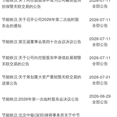
全部公告
担保暨关联交易的公告
节能铁汉:关于召开公司2026年第二次临时股
2026-07-11
全部公告
东会的通知
2026-07-11
节能铁汉:第五届董事会第四十次会议决议公告
全部公告
节能铁汉:关于公司向控股股东申请借款展期暨
2026-07-11
全部公告
关联交易的公告
节能铁汉:关于筹划重大资产重组暨关联交易的
2026-07-01
全部公告
进展公告
2026-06-29
节能铁汉:2026年第一次临时股东会决议公告
全部公告
节能铁汉:北京中银(深圳)律师事务所关于中节