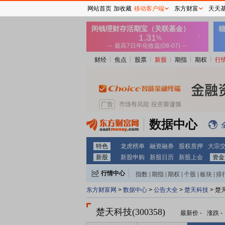
网站首页
加收藏
移动客户端
东方财富
天天
财经
焦点
股票
新股
期指
期权
行
数据中心
特色
龙虎榜单
融资融券
股权质押
大宗
新股
新股申购
新股日历
新股上会
资金
行情中心
指数
|
期指
|
期权
|
个股
|
板块
|
排
东方财富网
>
数据中心
>
公告大全
>
楚天科技
> 楚
楚天科技(300358)
最新价
-
涨跌
-