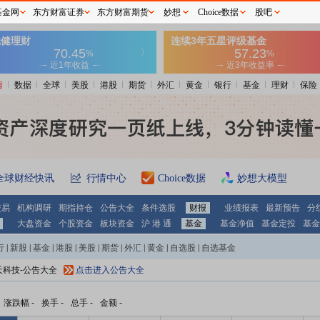
基金网
东方财富证券
东方财富期货
妙想
Choice数据
股吧
情
数据
全球
美股
港股
期货
外汇
黄金
银行
基金
理财
保险
全球财经快讯
行情中心
Choice数据
妙想大模型
交易
机构调研
期指持仓
公告大全
条件选股
财报
业绩报表
最新预告
分
大盘资金
个股资金
板块资金
沪 港 通
基金
基金净值
基金定投
基金
行
|
新股
|
基金
|
港股
|
美股
|
期货
|
外汇
|
黄金
|
自选股
|
自选基金
天科技-公告大全
点击进入公告大全
涨跌幅
-
换手
-
总手
-
金额
-