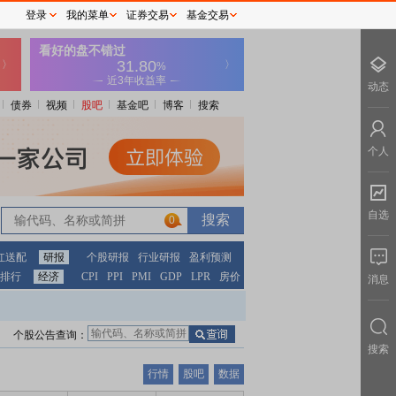
登录
我的菜单
证券交易
基金交易
动态
债券
视频
股吧
基金吧
博客
搜索
个人
自选
0
红送配
研报
个股研报
行业研报
盈利预测
排行
经济
CPI
PPI
PMI
GDP
LPR
房价
消息
个股公告查询：
搜索
行情
股吧
数据