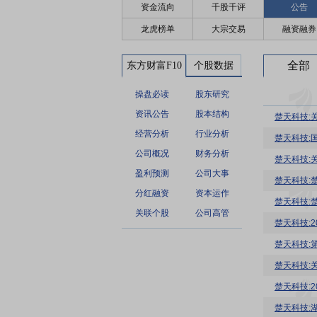
资金流向
千股千评
公告
龙虎榜单
大宗交易
融资融券
全部
东方财富F10
个股数据
操盘必读
股东研究
资讯公告
股本结构
楚天科技:
经营分析
行业分析
公司概况
财务分析
楚天科技:
盈利预测
公司大事
楚天科技:
分红融资
资本运作
楚天科技:
关联个股
公司高管
楚天科技:
楚天科技:
楚天科技:
楚天科技:
楚天科技: