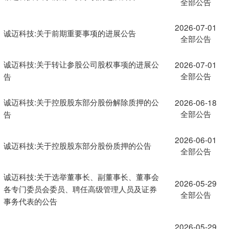
全部公告
2026-07-01
诚迈科技:关于前期重要事项的进展公告
全部公告
诚迈科技:关于转让参股公司股权事项的进展公
2026-07-01
全部公告
告
诚迈科技:关于控股股东部分股份解除质押的公
2026-06-18
全部公告
告
2026-06-01
诚迈科技:关于控股股东部分股份质押的公告
全部公告
诚迈科技:关于选举董事长、副董事长、董事会
2026-05-29
各专门委员会委员、聘任高级管理人员及证券
全部公告
事务代表的公告
2026-05-29