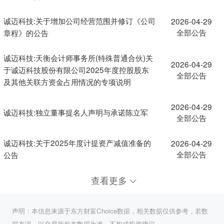
诚迈科技:关于增加公司经营范围并修订《公司
2026-04-29
全部公告
章程》的公告
诚迈科技:天衡会计师事务所(特殊普通合伙)关
2026-04-29
于诚迈科技股份有限公司2025年度控股股东
全部公告
及其他关联方资金占用情况的专项说明
2026-04-29
诚迈科技:独立董事提名人声明与承诺陈立军
全部公告
诚迈科技:关于2025年度计提资产减值准备的
2026-04-29
全部公告
公告
查看更多
声明：本信息来源于东方财富Choice数据，相关数据仅供参考，若数
据有误，以交易所发布数据为准，不构成投资建议。