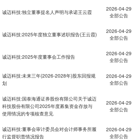
2026-04-29
诚迈科技:独立董事提名人声明与承诺王云霞
全部公告
2026-04-29
诚迈科技:2025年度独立董事述职报告(王云霞)
全部公告
2026-04-29
诚迈科技:2025年度董事会工作报告
全部公告
诚迈科技:未来三年(2026-2028年)股东回报规
2026-04-29
全部公告
划
诚迈科技:国泰海通证券股份有限公司关于诚迈
2026-04-29
科技股份有限公司2025年度募集资金存放与
全部公告
使用情况的专项核查意见
诚迈科技:董事会审计委员会对会计师事务所履
2026-04-29
全部公告
行监督职责情况报告