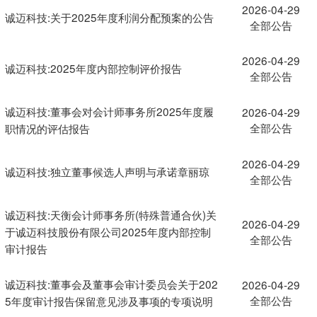
2026-04-29
诚迈科技:关于2025年度利润分配预案的公告
全部公告
2026-04-29
诚迈科技:2025年度内部控制评价报告
全部公告
诚迈科技:董事会对会计师事务所2025年度履
2026-04-29
全部公告
职情况的评估报告
2026-04-29
诚迈科技:独立董事候选人声明与承诺章丽琼
全部公告
诚迈科技:天衡会计师事务所(特殊普通合伙)关
2026-04-29
于诚迈科技股份有限公司2025年度内部控制
全部公告
审计报告
诚迈科技:董事会及董事会审计委员会关于202
2026-04-29
全部公告
5年度审计报告保留意见涉及事项的专项说明