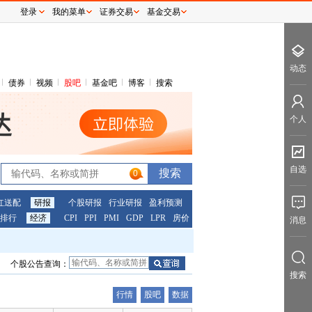
登录
我的菜单
证券交易
基金交易
动态
债券
视频
股吧
基金吧
博客
搜索
个人
自选
0
红送配
研报
个股研报
行业研报
盈利预测
排行
经济
CPI
PPI
PMI
GDP
LPR
房价
消息
个股公告查询：
搜索
行情
股吧
数据