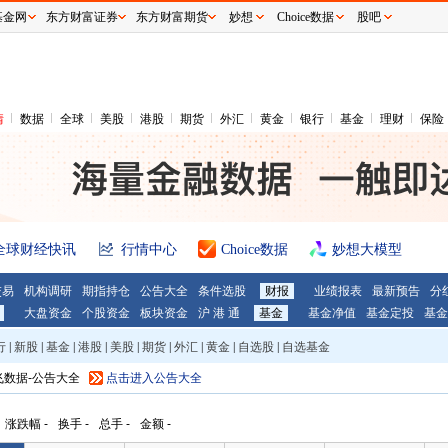
基金网
东方财富证券
东方财富期货
妙想
Choice数据
股吧
情
数据
全球
美股
港股
期货
外汇
黄金
银行
基金
理财
保险
全球财经快讯
行情中心
Choice数据
妙想大模型
交易
机构调研
期指持仓
公告大全
条件选股
财报
业绩报表
最新预告
分
大盘资金
个股资金
板块资金
沪 港 通
基金
基金净值
基金定投
基金
行
|
新股
|
基金
|
港股
|
美股
|
期货
|
外汇
|
黄金
|
自选股
|
自选基金
飞数据-公告大全
点击进入公告大全
涨跌幅
-
换手
-
总手
-
金额
-