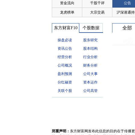
资金流向
千股千评
公告
龙虎榜单
大宗交易
沪深港通持
全部
东方财富F10
个股数据
操盘必读
股东研究
资讯公告
股本结构
经营分析
行业分析
公司概况
财务分析
盈利预测
公司大事
分红融资
资本运作
关联个股
公司高管
郑重声明：
东方财富网发布此信息的目的在于传播更