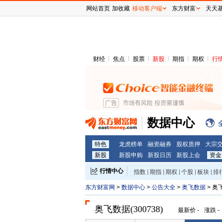
网站首页
加收藏
移动客户端
东方财富
天天
财经
焦点
股票
新股
期指
期权
行
数据中心
特色
龙虎榜单
融资融券
股权质押
大宗
新股
新股申购
新股日历
新股上会
资金
行情中心
指数
|
期指
|
期权
|
个股
|
板块
|
排
东方财富网
>
数据中心
>
公告大全
>
奥飞数据
> 奥
奥飞数据(300738)
最新价
-
涨跌
-