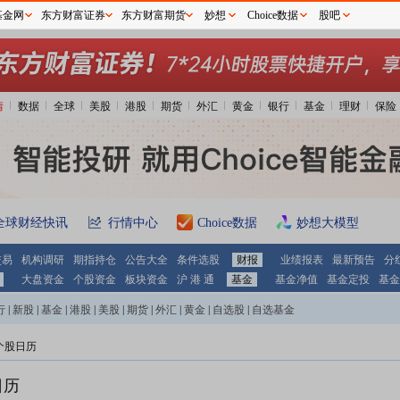
基金网
东方财富证券
东方财富期货
妙想
Choice数据
股吧
情
数据
全球
美股
港股
期货
外汇
黄金
银行
基金
理财
保险
全球财经快讯
行情中心
Choice数据
妙想大模型
交易
机构调研
期指持仓
公告大全
条件选股
财报
业绩报表
最新预告
分
大盘资金
个股资金
板块资金
沪 港 通
基金
基金净值
基金定投
基金
行
|
新股
|
基金
|
港股
|
美股
|
期货
|
外汇
|
黄金
|
自选股
|
自选基金
个股日历
日历