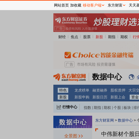
网站首页
加收藏
移动客户端
东方财富
天天
财经
焦点
股票
新股
期指
期权
行
数据中心
特色
龙虎榜单
融资融券
股权质押
大宗
新股
新股申购
新股日历
新股上会
资金
行情中心
指数
|
期指
|
期权
|
个股
|
板块
|
排
东方财富网
>
数据中心
>
中伟新材个股
全景图