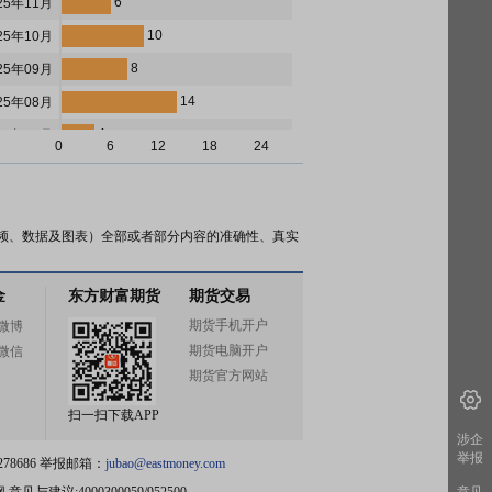
6
25年11月
10
25年10月
8
25年09月
14
25年08月
4
25年07月
0
6
12
18
24
2
25年06月
3
25年05月
17
25年04月
频、数据及图表）全部或者部分内容的准确性、真实
7
25年03月
金
东方财富期货
期货交易
2
25年02月
期货手机开户
微博
2
25年01月
期货电脑开户
微信
5
24年12月
期货官方网站
1
24年11月
扫一扫下载APP
6
24年10月
涉企
举报
78686 举报邮箱：
jubao@eastmoney.com
5
24年09月