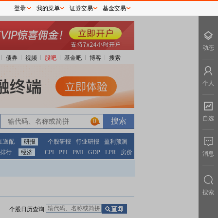
登录
我的菜单
证券交易
基金交易
动态
债券
视频
股吧
基金吧
博客
搜索
个人
自选
0
红送配
研报
个股研报
行业研报
盈利预测
排行
经济
CPI
PPI
PMI
GDP
LPR
房价
消息
搜索
个股日历查询: