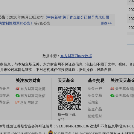
20
20
公告：
2026年06月13日发布
《中伟新材:关于作废部分已授予尚未归属
20
的限制性股票的公告》
等7条公告
更多>>
20
20
20
20
分红：
2026年06月03日公布2025年年报分红，股权登记日：2026年06
数据来源：
东方财富Choice数据
月09日；除权除息日：2026年06月10日；分配方案：10派3.80元(含税,
20
多信息，与本站立场无关。东方财富网不保证该信息（包括但不限于文字、视频、音
扣税后3.42元)[正式]
更多>>
并未经过本网站证实，不对您构成任何投资建议，据此操作，风险自担。
20
公告：
2026年06月03日发布
《中伟新材:2025年度A股权益分派实施公
告》
更多>>
关注东方财富
天天基金
基金交易
关注天天基
20
券开户
基金开户
东方财富网微博
天天基金网
20
线交易
基金交易
东方财富网微信
天天基金网
20
券交易
活期宝
意见与建议
股东大会：
于2026-05-22召开2025年年度股东大会
更多>>
20
基金产品
公告：
2026年05月22日发布
《中伟新材:湖南启元律师事务所关于中伟
扫一扫下载
稳健理财
20
新材料股份有限公司2025年年度股东会的法律意见书》
APP
等2条公告
更多>>
 经营证券期货业务许可证编号：913101046312860336 违法和不良信息举报:021-612
20