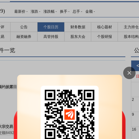
9)
最新价
-
涨跌
-
涨跌幅
-
换手
-
总手
-
金额
-
千评
公告
个股日历
财务数据
核心题材
主力持仓
交易
融资融券
高管持股
股东大会
个股研报
股本结构
件一览
预约披露日：
2026年半年报预约2026年08月25日披露
更多>>
2
9
大宗交易：
2026年07月30日共有1笔大宗交易，成交量218.55万股，成
16
交额8492.85万元
更多>>