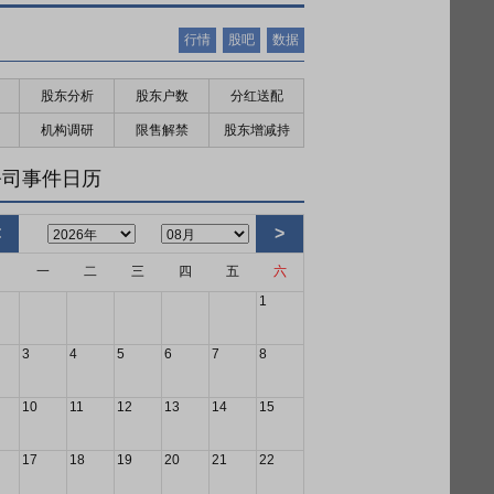
行情
股吧
数据
股东分析
股东户数
分红送配
机构调研
限售解禁
股东增减持
公司事件日历
<
>
日
一
二
三
四
五
六
1
3
4
5
6
7
8
10
11
12
13
14
15
17
18
19
20
21
22