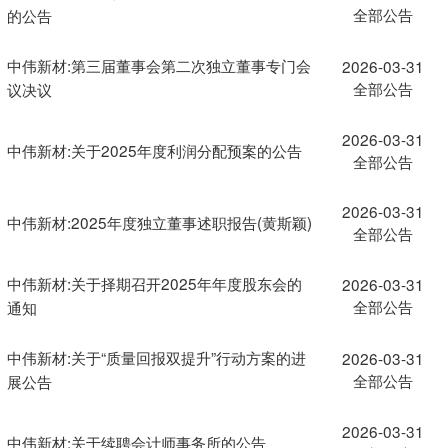
全部公告
的公告
中伟新材:第三届董事会第二次独立董事专门会
2026-03-31
全部公告
议决议
2026-03-31
中伟新材:关于2025年度利润分配预案的公告
全部公告
2026-03-31
中伟新材:2025年度独立董事述职报告(黄斯颖)
全部公告
中伟新材:关于择期召开2025年年度股东会的
2026-03-31
全部公告
通知
中伟新材:关于“质量回报双提升”行动方案的进
2026-03-31
全部公告
展公告
2026-03-31
中伟新材:关于续聘会计师事务所的公告