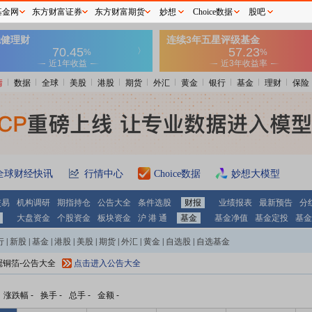
基金网
东方财富证券
东方财富期货
妙想
Choice数据
股吧
情
数据
全球
美股
港股
期货
外汇
黄金
银行
基金
理财
保险
全球财经快讯
行情中心
Choice数据
妙想大模型
交易
机构调研
期指持仓
公告大全
条件选股
财报
业绩报表
最新预告
分
大盘资金
个股资金
板块资金
沪 港 通
基金
基金净值
基金定投
基金
行
|
新股
|
基金
|
港股
|
美股
|
期货
|
外汇
|
黄金
|
自选股
|
自选基金
冠铜箔-公告大全
点击进入公告大全
涨跌幅
-
换手
-
总手
-
金额
-