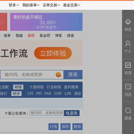
登录
我的菜单
证券交易
基金交易
动态
债券
视频
股吧
基金吧
博客
搜索
个人
自选
0
红送配
研报
个股研报
行业研报
盈利预测
排行
经济
CPI
PPI
PMI
GDP
LPR
房价
消息
个股公告查询：
搜索
行情
股吧
数据