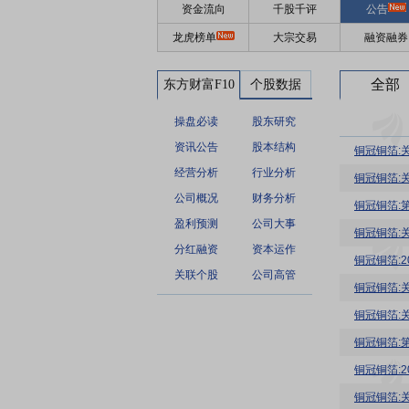
资金流向
千股千评
公告
龙虎榜单
大宗交易
融资融券
全部
东方财富F10
个股数据
操盘必读
股东研究
资讯公告
股本结构
铜冠铜箔:
经营分析
行业分析
铜冠铜箔:
公司概况
财务分析
铜冠铜箔:
盈利预测
公司大事
铜冠铜箔:
分红融资
资本运作
铜冠铜箔:
关联个股
公司高管
铜冠铜箔:
铜冠铜箔:
铜冠铜箔:
铜冠铜箔:
铜冠铜箔: