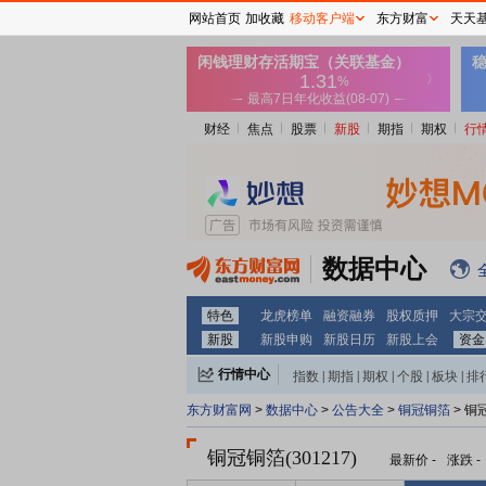
网站首页
加收藏
移动客户端
东方财富
天天
财经
焦点
股票
新股
期指
期权
行
数据中心
特色
龙虎榜单
融资融券
股权质押
大宗
新股
新股申购
新股日历
新股上会
资金
行情中心
指数
|
期指
|
期权
|
个股
|
板块
|
排
东方财富网
>
数据中心
>
公告大全
>
铜冠铜箔
> 铜
铜冠铜箔(301217)
最新价
-
涨跌
-