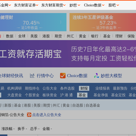
基金网
东方财富证券
东方财富期货
妙想
Choice数据
股吧
情
数据
全球
美股
港股
期货
外汇
黄金
银行
基金
理财
保险
全球财经快讯
行情中心
Choice数据
妙想大模型
交易
机构调研
期指持仓
公告大全
条件选股
财报
业绩报表
最新预告
分
大盘资金
个股资金
板块资金
沪 港 通
基金
基金净值
基金定投
基金
行
|
新股
|
基金
|
港股
|
美股
|
期货
|
外汇
|
黄金
|
自选股
|
自选基金
冠铜箔-公告大全
点击进入公告大全
涨跌幅
-
换手
-
总手
-
金额
-