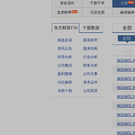
资金流向
千股千评
公告
龙虎榜单
大宗交易
融资融券
全部
东方财富F10
个股数据
全部
操盘必读
股东研究
资讯公告
股本结构
经营分析
行业分析
铜冠铜箔:
公司概况
财务分析
铜冠铜箔:
盈利预测
公司大事
铜冠铜箔:
分红融资
资本运作
铜冠铜箔:
关联个股
公司高管
铜冠铜箔:
铜冠铜箔:
铜冠铜箔:
铜冠铜箔:
铜冠铜箔: