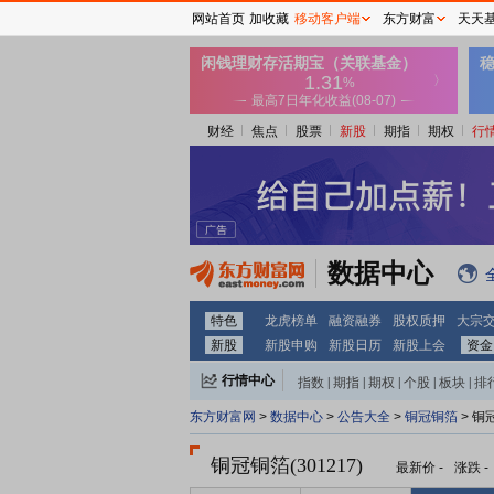
网站首页
加收藏
移动客户端
东方财富
天天
财经
焦点
股票
新股
期指
期权
行
数据中心
特色
龙虎榜单
融资融券
股权质押
大宗
新股
新股申购
新股日历
新股上会
资金
行情中心
指数
|
期指
|
期权
|
个股
|
板块
|
排
东方财富网
>
数据中心
>
公告大全
>
铜冠铜箔
> 铜
铜冠铜箔(301217)
最新价
-
涨跌
-