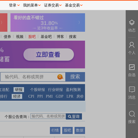
登录
我的菜单
证券交易
基金交易
动态
债券
视频
股吧
基金吧
博客
搜索
个人
自选
0
红送配
研报
个股研报
行业研报
盈利预测
排行
经济
CPI
PPI
PMI
GDP
LPR
房价
消息
个股公告查询：
搜索
行情
股吧
数据