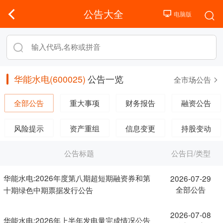
公告大全
华能水电(600025)
公告一览
全市场公告
全部公告
重大事项
财务报告
融资公告
风险提示
资产重组
信息变更
持股变动
公告标题
公告日/类型
华能水电:2026年度第八期超短期融资券和第
2026-07-29
全部公告
十期绿色中期票据发行公告
2026-07-08
华能水电:2026年上半年发电量完成情况公告