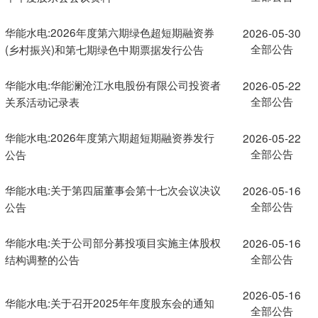
华能水电:2026年度第六期绿色超短期融资券
2026-05-30
全部公告
(乡村振兴)和第七期绿色中期票据发行公告
华能水电:华能澜沧江水电股份有限公司投资者
2026-05-22
全部公告
关系活动记录表
华能水电:2026年度第六期超短期融资券发行
2026-05-22
全部公告
公告
华能水电:关于第四届董事会第十七次会议决议
2026-05-16
全部公告
公告
华能水电:关于公司部分募投项目实施主体股权
2026-05-16
全部公告
结构调整的公告
2026-05-16
华能水电:关于召开2025年年度股东会的通知
全部公告