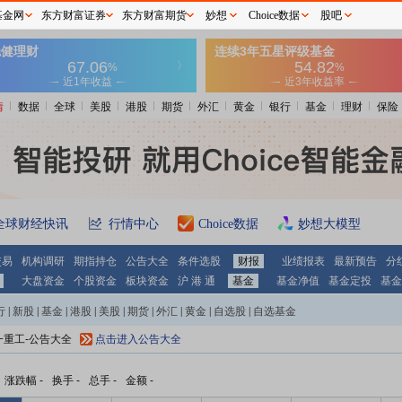
基金网
东方财富证券
东方财富期货
妙想
Choice数据
股吧
情
数据
全球
美股
港股
期货
外汇
黄金
银行
基金
理财
保险
全球财经快讯
行情中心
Choice数据
妙想大模型
交易
机构调研
期指持仓
公告大全
条件选股
财报
业绩报表
最新预告
分
大盘资金
个股资金
板块资金
沪 港 通
基金
基金净值
基金定投
基金
行
|
新股
|
基金
|
港股
|
美股
|
期货
|
外汇
|
黄金
|
自选股
|
自选基金
一重工-公告大全
点击进入公告大全
涨跌幅
-
换手
-
总手
-
金额
-