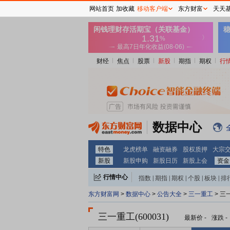
网站首页
加收藏
移动客户端
东方财富
天天
财经
焦点
股票
新股
期指
期权
行
数据中心
特色
龙虎榜单
融资融券
股权质押
大宗
新股
新股申购
新股日历
新股上会
资金
行情中心
指数
|
期指
|
期权
|
个股
|
板块
|
排
东方财富网
>
数据中心
>
公告大全
>
三一重工
> 三
三一重工(600031)
最新价
-
涨跌
-