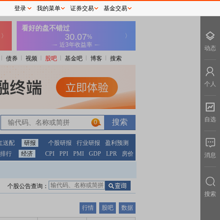
登录
我的菜单
证券交易
基金交易
动态
债券
视频
股吧
基金吧
博客
搜索
个人
自选
0
红送配
研报
个股研报
行业研报
盈利预测
排行
经济
CPI
PPI
PMI
GDP
LPR
房价
消息
个股公告查询：
搜索
行情
股吧
数据