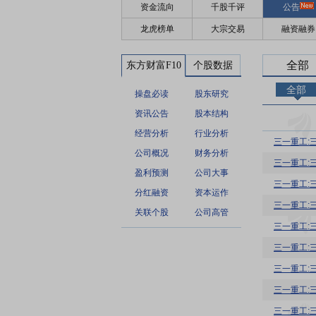
资金流向
千股千评
公告
龙虎榜单
大宗交易
融资融券
全部
东方财富F10
个股数据
全部
操盘必读
股东研究
资讯公告
股本结构
经营分析
行业分析
三一重工:
公司概况
财务分析
三一重工:
盈利预测
公司大事
三一重工:
分红融资
资本运作
三一重工:
关联个股
公司高管
三一重工:
三一重工:
三一重工:
三一重工:
三一重工: