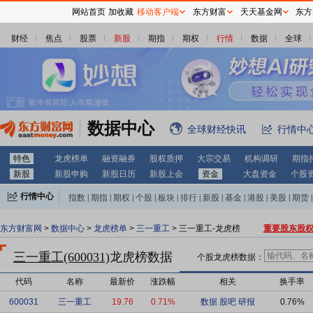
网站首页
加收藏
移动客户端
东方财富
天天基金网
东方
财经
焦点
股票
新股
期指
期权
行情
数据
全球
数据中心
全球财经快讯
行情中
特色
龙虎榜单
融资融券
股权质押
大宗交易
机构调研
期指
新股
新股申购
新股日历
新股上会
资金
大盘资金
个股
行情中心
指数
|
期指
|
期权
|
个股
|
板块
|
排行
|
新股
|
基金
|
港股
|
美股
|
期货
|
外汇
|
黄金
|
自选股
|
自选基金
东方财富网
>
数据中心
>
龙虎榜单
>
三一重工
> 三一重工-龙虎榜
重要股东股
三一重工(600031)
龙虎榜数据
个股龙虎榜数据：
代码
名称
最新价
涨跌幅
相关
换手率
600031
三一重工
19.76
0.71%
数据
股吧
研报
0.76%