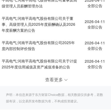
全部公告
级管理人员薪酬管理办法
平高电气:河南平高电气股份有限公司关于董
2026-04-11
事、高级管理人员2025年度薪酬确认及2026
全部公告
年度薪酬方案的公告
平高电气:河南平高电气股份有限公司2025年
2026-04-11
全部公告
度内部控制评价报告
平高电气:河南平高电气股份有限公司关于计提
2026-04-11
全部公告
2025年度信用减值及资产减值准备的公告
查看更多
声明：本信息来源于东方财富Choice数据，相关数据仅供参考，若数
据有误，以交易所发布数据为准，不构成投资建议。