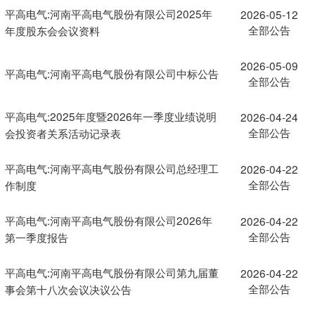
平高电气:河南平高电气股份有限公司2025年
2026-05-12
全部公告
年度股东会会议资料
2026-05-09
平高电气:河南平高电气股份有限公司中标公告
全部公告
平高电气:2025年度暨2026年一季度业绩说明
2026-04-24
全部公告
会投资者关系活动记录表
平高电气:河南平高电气股份有限公司总经理工
2026-04-22
全部公告
作制度
平高电气:河南平高电气股份有限公司2026年
2026-04-22
全部公告
第一季度报告
平高电气:河南平高电气股份有限公司第九届董
2026-04-22
全部公告
事会第十八次会议决议公告