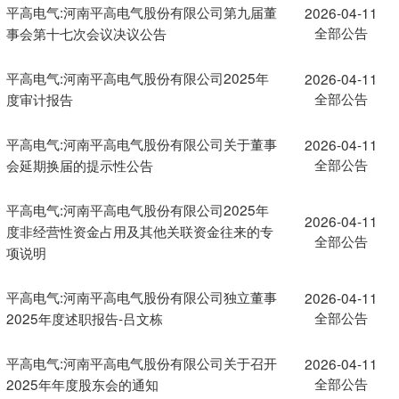
平高电气:河南平高电气股份有限公司第九届董
2026-04-11
全部公告
事会第十七次会议决议公告
平高电气:河南平高电气股份有限公司2025年
2026-04-11
全部公告
度审计报告
平高电气:河南平高电气股份有限公司关于董事
2026-04-11
全部公告
会延期换届的提示性公告
平高电气:河南平高电气股份有限公司2025年
2026-04-11
度非经营性资金占用及其他关联资金往来的专
全部公告
项说明
平高电气:河南平高电气股份有限公司独立董事
2026-04-11
全部公告
2025年度述职报告-吕文栋
平高电气:河南平高电气股份有限公司关于召开
2026-04-11
全部公告
2025年年度股东会的通知