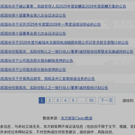
骆驼股份关于确认董事、高级管理人员2025年度薪酬及2026年度薪酬方案的公告
骆驼股份第十届董事会第八次会议决议公告
骆驼股份关于召开2025年年度暨2026年一季度业绩说明会的公告
骆驼股份第十届董事会第七次会议决议公告
骆驼股份关于2026年度与戴瑞米克襄阳电池隔膜有限公司日常关联交易预计的公告
骆驼股份控股股东、实际控制人之一致行动人(董事)减持股份结果暨未实施减持的公告
骆驼股份关于公司股东部分股份解除质押的公告
骆驼股份关于公司股东部分股份质押的公告
骆驼股份关于开展商品期货、期权及外汇套期保值业务的公告
骆驼股份控股股东、实际控制人之一致行动人(董事)减持股份计划公告
1
2
3
4
5
...
35
下一页
跳转到
数据来源：
东方财富Choice数据
多信息，与本站立场无关。东方财富网不保证该信息（包括但不限于文字、视频、音
并未经过本网站证实，不对您构成任何投资建议，据此操作，风险自担。