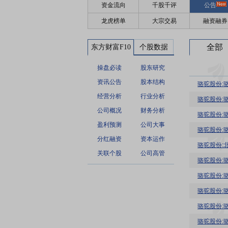
资金流向
千股千评
公告
龙虎榜单
大宗交易
融资融券
全部
东方财富F10
个股数据
操盘必读
股东研究
资讯公告
股本结构
骆驼股份:
经营分析
行业分析
骆驼股份:
公司概况
财务分析
骆驼股份:
盈利预测
公司大事
骆驼股份:
分红融资
资本运作
骆驼股份:
关联个股
公司高管
骆驼股份:
骆驼股份:
骆驼股份:
骆驼股份:
骆驼股份: