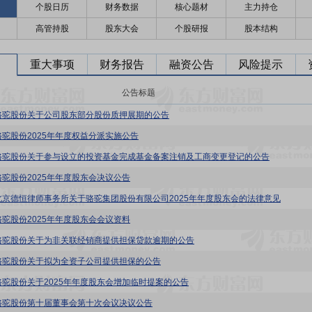
个股日历
财务数据
核心题材
主力持仓
高管持股
股东大会
个股研报
股本结构
重大事项
财务报告
融资公告
风险提示
公告标题
骆驼股份关于公司股东部分股份质押展期的公告
骆驼股份2025年年度权益分派实施公告
骆驼股份关于参与设立的投资基金完成基金备案注销及工商变更登记的公告
骆驼股份2025年年度股东会决议公告
北京德恒律师事务所关于骆驼集团股份有限公司2025年年度股东会的法律意见
骆驼股份2025年年度股东会会议资料
骆驼股份关于为非关联经销商提供担保贷款逾期的公告
骆驼股份关于拟为全资子公司提供担保的公告
骆驼股份关于2025年年度股东会增加临时提案的公告
骆驼股份第十届董事会第十次会议决议公告