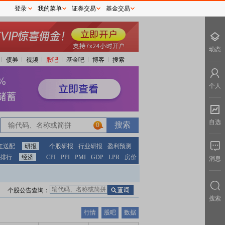
登录
我的菜单
证券交易
基金交易
动态
债券
视频
股吧
基金吧
博客
搜索
个人
自选
0
红送配
研报
个股研报
行业研报
盈利预测
排行
经济
CPI
PPI
PMI
GDP
LPR
房价
消息
个股公告查询：
搜索
行情
股吧
数据