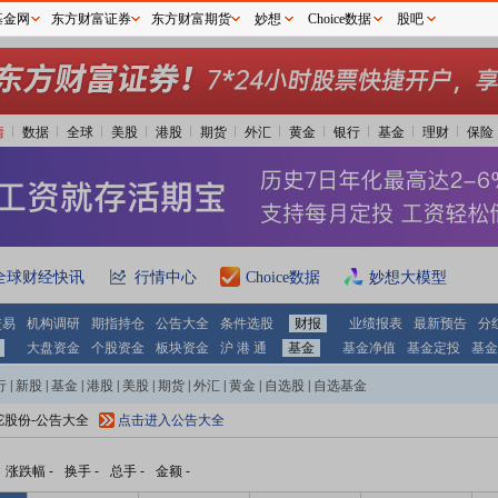
基金网
东方财富证券
东方财富期货
妙想
Choice数据
股吧
情
数据
全球
美股
港股
期货
外汇
黄金
银行
基金
理财
保险
全球财经快讯
行情中心
Choice数据
妙想大模型
交易
机构调研
期指持仓
公告大全
条件选股
财报
业绩报表
最新预告
分
大盘资金
个股资金
板块资金
沪 港 通
基金
基金净值
基金定投
基金
行
|
新股
|
基金
|
港股
|
美股
|
期货
|
外汇
|
黄金
|
自选股
|
自选基金
驼股份-公告大全
点击进入公告大全
涨跌幅
-
换手
-
总手
-
金额
-