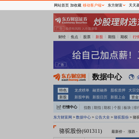
网站首页
加收藏
移动客户端
东方财富
天天
财经
焦点
股票
新股
期指
期权
行
数据中心
特色
龙虎榜单
融资融券
股权质押
大宗
新股
新股申购
新股日历
新股上会
资金
行情中心
指数
|
期指
|
期权
|
个股
|
板块
|
排
东方财富网
>
数据中心
>
公告大全
>
骆驼股份
> 骆
骆驼股份(601311)
最新价
-
涨跌
-