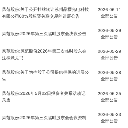
风范股份:关于公开挂牌转让苏州晶樱光电科技
2026-06-11
全部公告
有限公司60%股权暨关联交易的进展公告
2026-05-29
风范股份:2026年第三次临时股东会决议公告
全部公告
风范股份:风范股份2026年第三次临时股东会
2026-05-29
全部公告
法律意见书
风范股份:关于为控股子公司提供担保的进展公
2026-05-28
全部公告
告
风范股份:2026年5月22日投资者关系活动记
2026-05-25
全部公告
录表
2026-05-23
风范股份:2026年第三次临时股东会会议资料
全部公告