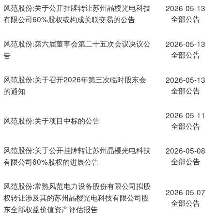
风范股份:关于公开挂牌转让苏州晶樱光电科技
2026-05-13
全部公告
有限公司60%股权或构成关联交易的公告
风范股份:第六届董事会第二十五次会议决议公
2026-05-13
全部公告
告
风范股份:关于召开2026年第三次临时股东会
2026-05-13
全部公告
的通知
2026-05-11
风范股份:关于项目中标的公告
全部公告
风范股份:关于公开挂牌转让苏州晶樱光电科技
2026-05-08
全部公告
有限公司60%股权的进展公告
风范股份:常熟风范电力设备股份有限公司拟股
2026-05-07
权转让涉及其的苏州晶樱光电科技有限公司股
全部公告
东全部权益价值资产评估报告