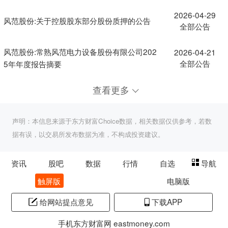
2026-04-29
风范股份:关于控股股东部分股份质押的公告
全部公告
风范股份:常熟风范电力设备股份有限公司202
2026-04-21
全部公告
5年年度报告摘要
查看更多
声明：本信息来源于东方财富Choice数据，相关数据仅供参考，若数
据有误，以交易所发布数据为准，不构成投资建议。
资讯
股吧
数据
行情
自选
导航
触屏版
电脑版
给网站提点意见
下载APP
手机东方财富网 eastmoney.com