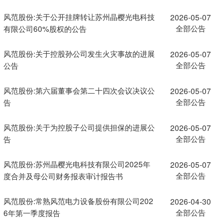
风范股份:关于公开挂牌转让苏州晶樱光电科技
2026-05-07
全部公告
有限公司60%股权的公告
风范股份:关于控股孙公司发生火灾事故的进展
2026-05-07
全部公告
公告
风范股份:第六届董事会第二十四次会议决议公
2026-05-07
全部公告
告
风范股份:关于为控股子公司提供担保的进展公
2026-05-07
全部公告
告
风范股份:苏州晶樱光电科技有限公司2025年
2026-05-07
全部公告
度合并及母公司财务报表审计报告书
风范股份:常熟风范电力设备股份有限公司202
2026-04-30
全部公告
6年第一季度报告