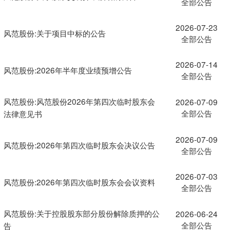
全部公告
2026-07-23
风范股份:关于项目中标的公告
全部公告
2026-07-14
风范股份:2026年半年度业绩预增公告
全部公告
风范股份:风范股份2026年第四次临时股东会
2026-07-09
全部公告
法律意见书
2026-07-09
风范股份:2026年第四次临时股东会决议公告
全部公告
2026-07-03
风范股份:2026年第四次临时股东会会议资料
全部公告
风范股份:关于控股股东部分股份解除质押的公
2026-06-24
全部公告
告