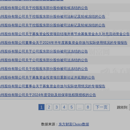
尚纬股份有限公司关于控股股东部分股份被轮候冻结的公告
尚纬股份有限公司关于控股股东部分股份被司法标记及轮候冻结的公告
尚纬股份有限公司关于控股股东部分股份被司法标记及轮候冻结的公告
尚纬股份有限公司关于募集资金投资项目结项并将节余募集资金永久补充流动资金公告
尚纬股份有限公司董事会关于2024年半年度募集资金存放与实际使用情况的专项报告
尚纬股份有限公司关于公司股东部分股份被司法冻结的公告
尚纬股份有限公司关于公司股东部分股份被司法冻结的公告
尚纬股份有限公司关于控股股东部分股份被司法冻结的公告
尚纬股份有限公司关于募集资金投资项目重新论证并延期的公告
尚纬股份有限公司董事会关于募集资金存放与实际使用情况的专项报告
尚纬股份有限公司关于2024年度贷款及担保审批权限授权的公告
1
2
3
4
5
...
8
下一页
跳转到
数据来源：
东方财富Choice数据