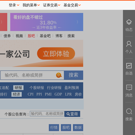
登录
我的菜单
证券交易
基金交易
动态
债券
视频
股吧
基金吧
博客
搜索
个人
自选
0
红送配
研报
个股研报
行业研报
盈利预测
排行
经济
CPI
PPI
PMI
GDP
LPR
房价
消息
个股公告查询：
搜索
行情
股吧
数据