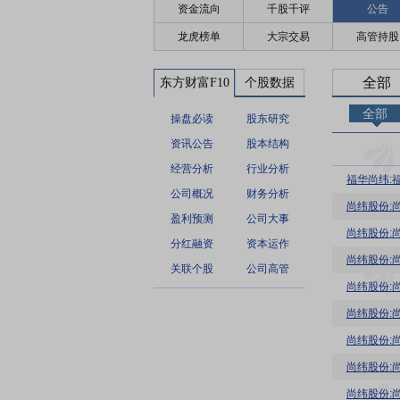
资金流向
千股千评
公告
龙虎榜单
大宗交易
高管持股
全部
东方财富F10
个股数据
全部
操盘必读
股东研究
资讯公告
股本结构
经营分析
行业分析
公司概况
财务分析
尚纬股份:
盈利预测
公司大事
尚纬股份:
分红融资
资本运作
尚纬股份:
关联个股
公司高管
尚纬股份:
尚纬股份:
尚纬股份:
尚纬股份: