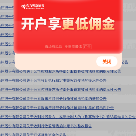
尚纬股份有限公司关于使用自有资金进行现金管理的公告
尚纬股份有限公司关于2025年度贷款及担保审批权限授权的公告
尚纬股份有限公司董事会关于募集资金存放与实际使用情况的专项报告
尚纬股份有限公司关于公司控股股东资金占用偿还完毕的公告
尚纬股份有限公司关于公司控股股东所持部分股份被司法拍卖的进展公告
尚纬股份有限公司关于公司控股股东所持部分股份被司法拍卖的进展公告
尚纬股份有限公司关于公司股东所持部分股份解除冻结暨司法拍卖完成过户的公告
尚纬股份有限公司关于公司控股股东所持部分股份将被司法拍卖的提示性公告
尚纬股份有限公司关于公司收到执行裁定书暨权益变动的提示性公告
尚纬股份有限公司关于公司控股股东所持部分股份将被司法拍卖的提示性公告
尚纬股份有限公司关于公司股东所持部分股份被司法拍卖的进展公告
尚纬股份有限公司关于公司股东所持部分股份将被司法拍卖的提示性公告
尚纬股份有限公司关于收到控股股东、实际控制人的《刑事判决书》暨诉讼结果的公告
尚纬股份有限公司关于收到行政监管措施决定书的整改报告
尚纬股份有限公司关于归还募集资金的公告