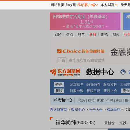
网站首页
加收藏
移动客户端
东方财富
天天
财经
焦点
股票
新股
期指
期权
行
数据中心
特色
龙虎榜单
融资融券
股权质押
大宗
新股
新股申购
新股日历
新股上会
资金
行情中心
指数
|
期指
|
期权
|
个股
|
板块
|
排
东方财富网
>
数据中心
>
公告大全
>
福华尚纬
> 福
福华尚纬(603333)
最新价
-
涨跌
-