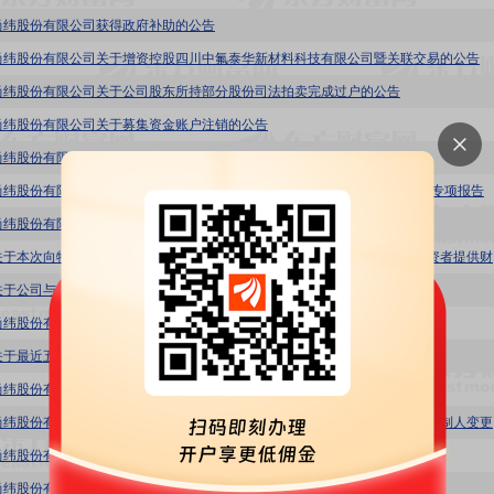
尚纬股份有限公司获得政府补助的公告
尚纬股份有限公司关于增资控股四川中氟泰华新材料科技有限公司暨关联交易的公告
尚纬股份有限公司关于公司股东所持部分股份司法拍卖完成过户的公告
尚纬股份有限公司关于募集资金账户注销的公告
尚纬股份有限公司关于公司股东所持部分股份被司法拍卖的进展公告
尚纬股份有限公司董事会关于2025年半年度募集资金存放与实际使用情况的专项报告
尚纬股份有限公司关于公司股东所持部分股份将被司法拍卖的提示性公告
尚纬股份
关于公司与特定对象签署附条件生效的股份认购协议暨关联交易的公告
尚纬股份有限公司前次募集资金使用情况专项报告
关于最近五年被证券监管部门和交易所采取监管措施或处罚情况的公告
尚纬股份有限公司关于公司股东部分股份被轮候冻结的公告
尚纬股
尚纬股份有限公司关于控股股东所持部分股份司法拍卖完成过户的公告
尚纬股份有限公司关于控股股东涉及诉讼一审判决生效的公告