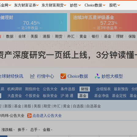
基金网
东方财富证券
东方财富期货
妙想
Choice数据
股吧
情
数据
全球
美股
港股
期货
外汇
黄金
银行
基金
理财
保险
全球财经快讯
行情中心
Choice数据
妙想大模型
交易
机构调研
期指持仓
公告大全
条件选股
财报
业绩报表
最新预告
分
大盘资金
个股资金
板块资金
沪 港 通
基金
基金净值
基金定投
基金
行
|
新股
|
基金
|
港股
|
美股
|
期货
|
外汇
|
黄金
|
自选股
|
自选基金
华尚纬-公告大全
点击进入公告大全
涨跌幅
-
换手
-
总手
-
金额
-