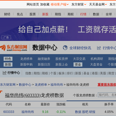
网站首页
加收藏
移动客户端
东方财富
天天基金网
东方
财经
焦点
股票
新股
期指
期权
行情
数据
全球
数据中心
全球财经快讯
行情中
特色
龙虎榜单
融资融券
股权质押
大宗交易
机构调研
期指
新股
新股申购
新股日历
新股上会
资金
大盘资金
个股
行情中心
指数
|
期指
|
期权
|
个股
|
板块
|
排行
|
新股
|
基金
|
港股
|
美股
|
期货
|
外汇
|
黄金
|
自选股
|
自选基金
东方财富网
>
数据中心
>
龙虎榜单
>
福华尚纬
> 福华尚纬-龙虎榜
重要股东股
福华尚纬(603333)
龙虎榜数据
个股龙虎榜数据：
代码
名称
最新价
涨跌幅
相关
换手率
603333
福华尚纬
9.16
-0.11%
数据
股吧
研报
4.05%