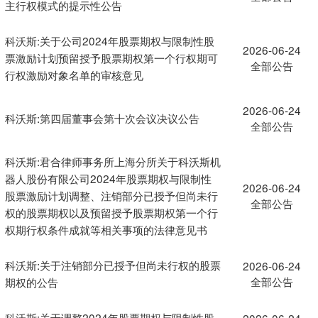
主行权模式的提示性公告
科沃斯:关于公司2024年股票期权与限制性股
2026-06-24
票激励计划预留授予股票期权第一个行权期可
全部公告
行权激励对象名单的审核意见
2026-06-24
科沃斯:第四届董事会第十次会议决议公告
全部公告
科沃斯:君合律师事务所上海分所关于科沃斯机
器人股份有限公司2024年股票期权与限制性
2026-06-24
股票激励计划调整、注销部分已授予但尚未行
全部公告
权的股票期权以及预留授予股票期权第一个行
权期行权条件成就等相关事项的法律意见书
科沃斯:关于注销部分已授予但尚未行权的股票
2026-06-24
全部公告
期权的公告
科沃斯:关于调整2024年股票期权与限制性股
2026-06-24