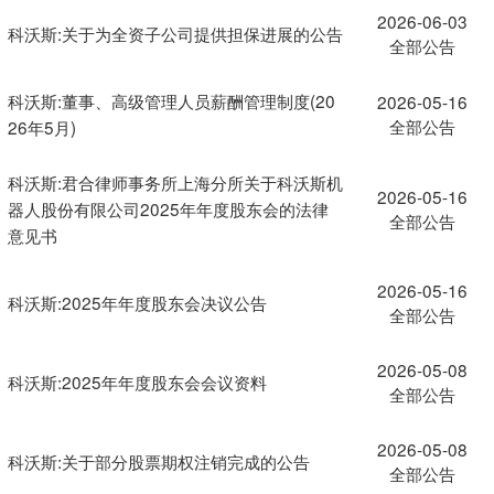
2026-06-03
科沃斯:关于为全资子公司提供担保进展的公告
全部公告
科沃斯:董事、高级管理人员薪酬管理制度(20
2026-05-16
全部公告
26年5月)
科沃斯:君合律师事务所上海分所关于科沃斯机
2026-05-16
器人股份有限公司2025年年度股东会的法律
全部公告
意见书
2026-05-16
科沃斯:2025年年度股东会决议公告
全部公告
2026-05-08
科沃斯:2025年年度股东会会议资料
全部公告
2026-05-08
科沃斯:关于部分股票期权注销完成的公告
全部公告