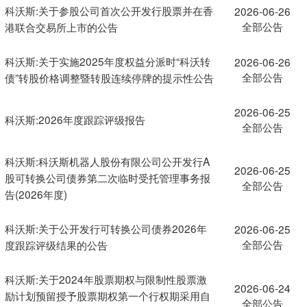
科沃斯:关于参股公司首次公开发行股票并在香
2026-06-26
全部公告
港联合交易所上市的公告
科沃斯:关于实施2025年度权益分派时“科沃转
2026-06-26
全部公告
债”转股价格调整暨转股连续停牌的提示性公告
2026-06-25
科沃斯:2026年度跟踪评级报告
全部公告
科沃斯:科沃斯机器人股份有限公司公开发行A
2026-06-25
股可转换公司债券第二次临时受托管理事务报
全部公告
告(2026年度)
科沃斯:关于公开发行可转换公司债券2026年
2026-06-25
全部公告
度跟踪评级结果的公告
科沃斯:关于2024年股票期权与限制性股票激
2026-06-24
励计划预留授予股票期权第一个行权期采用自
全部公告