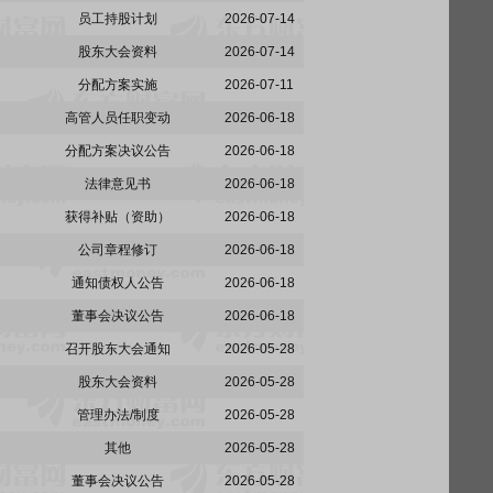
员工持股计划
2026-07-14
股东大会资料
2026-07-14
分配方案实施
2026-07-11
高管人员任职变动
2026-06-18
分配方案决议公告
2026-06-18
法律意见书
2026-06-18
获得补贴（资助）
2026-06-18
公司章程修订
2026-06-18
通知债权人公告
2026-06-18
董事会决议公告
2026-06-18
召开股东大会通知
2026-05-28
股东大会资料
2026-05-28
管理办法/制度
2026-05-28
其他
2026-05-28
董事会决议公告
2026-05-28