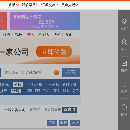
登录
我的菜单
证券交易
基金交易
动态
债券
视频
股吧
基金吧
博客
搜索
个人
自选
0
红送配
研报
个股研报
行业研报
盈利预测
排行
经济
CPI
PPI
PMI
GDP
LPR
房价
消息
个股公告查询：
搜索
行情
股吧
数据