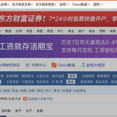
基金网
东方财富证券
东方财富期货
妙想
Choice数据
股吧
情
数据
全球
美股
港股
期货
外汇
黄金
银行
基金
理财
保险
全球财经快讯
行情中心
Choice数据
妙想大模型
交易
机构调研
期指持仓
公告大全
条件选股
财报
业绩报表
最新预告
分
大盘资金
个股资金
板块资金
沪 港 通
基金
基金净值
基金定投
基金
行
|
新股
|
基金
|
港股
|
美股
|
期货
|
外汇
|
黄金
|
自选股
|
自选基金
升科技-公告大全
点击进入公告大全
涨跌幅
-
换手
-
总手
-
金额
-