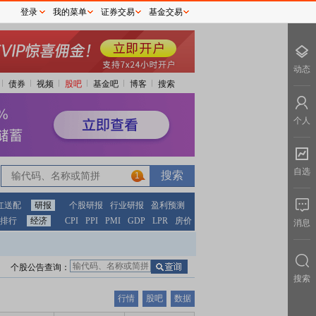
登录
我的菜单
证券交易
基金交易
动态
债券
视频
股吧
基金吧
博客
搜索
个人
自选
1
红送配
研报
个股研报
行业研报
盈利预测
排行
经济
CPI
PPI
PMI
GDP
LPR
房价
消息
个股公告查询：
搜索
行情
股吧
数据