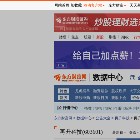
网站首页
加收藏
移动客户端
东方财富
天天
财经
焦点
股票
新股
期指
期权
行
数据中心
特色
龙虎榜单
融资融券
股权质押
大宗
新股
新股申购
新股日历
新股上会
资金
行情中心
指数
|
期指
|
期权
|
个股
|
板块
|
排
东方财富网
>
数据中心
>
公告大全
>
再升科技
> 再
再升科技(603601)
最新价
-
涨跌
-