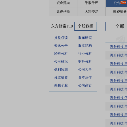
资金流向
千股千评
公告
龙虎榜单
大宗交易
融资融券
全部
东方财富F10
个股数据
操盘必读
股东研究
资讯公告
股本结构
再升科技:
经营分析
行业分析
再升科技:
公司概况
财务分析
再升科技:
盈利预测
公司大事
再升科技:
分红融资
资本运作
再升科技:
关联个股
公司高管
再升科技:
再升科技:
再升科技:
再升科技: