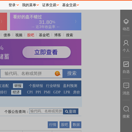
登录
我的菜单
证券交易
基金交易
动态
债券
视频
股吧
基金吧
博客
搜索
个人
自选
0
红送配
研报
个股研报
行业研报
盈利预测
排行
经济
CPI
PPI
PMI
GDP
LPR
房价
消息
个股公告查询：
搜索
行情
股吧
数据