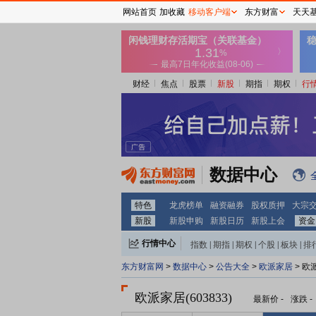
网站首页
加收藏
移动客户端
东方财富
天天
财经
焦点
股票
新股
期指
期权
行
数据中心
特色
龙虎榜单
融资融券
股权质押
大宗
新股
新股申购
新股日历
新股上会
资金
行情中心
指数
|
期指
|
期权
|
个股
|
板块
|
排
东方财富网
>
数据中心
>
公告大全
>
欧派家居
> 欧
欧派家居(603833)
最新价
-
涨跌
-