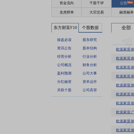
资金流向
千股千评
公告
龙虎榜单
大宗交易
融资融券
全部
东方财富F10
个股数据
操盘必读
股东研究
资讯公告
股本结构
欧派家居:
经营分析
行业分析
欧派家居:
公司概况
财务分析
欧派家居:欧
盈利预测
公司大事
欧派家居:
分红融资
资本运作
欧派家居:
关联个股
公司高管
欧派家居:
欧派家居:
欧派家居:
欧派家居: