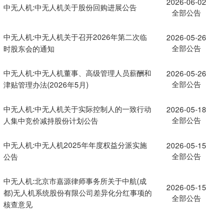
2026-06-02
中无人机:中无人机关于股份回购进展公告
全部公告
中无人机:中无人机关于召开2026年第二次临
2026-05-26
全部公告
时股东会的通知
中无人机:中无人机董事、高级管理人员薪酬和
2026-05-26
全部公告
津贴管理办法(2026年5月)
中无人机:中无人机关于实际控制人的一致行动
2026-05-18
全部公告
人集中竞价减持股份计划公告
中无人机:中无人机2025年年度权益分派实施
2026-05-15
全部公告
公告
中无人机:北京市嘉源律师事务所关于中航(成
2026-05-15
都)无人机系统股份有限公司差异化分红事项的
全部公告
核查意见