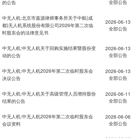
全部公告
的公告
中无人机:北京市嘉源律师事务所关于中航(成
2026-06-13
都)无人机系统股份有限公司2026年第二次临
全部公告
时股东会的法律意见书
中无人机:中无人机关于回购实施结果暨股份变
2026-06-13
全部公告
动的公告
中无人机:中无人机2026年第二次临时股东会
2026-06-13
全部公告
决议公告
中无人机:中无人机关于高级管理人员增持股份
2026-06-11
全部公告
结果的公告
中无人机:中无人机2026年第二次临时股东会
2026-06-06
全部公告
会议资料