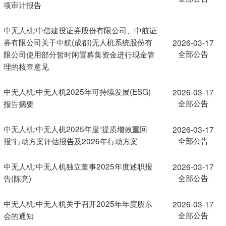
项审计报告
中无人机:中信建投证券股份有限公司、中航证
券有限公司关于中航(成都)无人机系统股份有
2026-03-17
全部公告
限公司使用部分暂时闲置募集资金进行现金管
理的核查意见
中无人机:中无人机2025年可持续发展(ESG)
2026-03-17
全部公告
报告摘要
中无人机:中无人机2025年度“提质增效重回
2026-03-17
全部公告
报”行动方案评估报告及2026年行动方案
中无人机:中无人机独立董事2025年度述职报
2026-03-17
全部公告
告(陈亮)
中无人机:中无人机关于召开2025年年度股东
2026-03-17
全部公告
会的通知