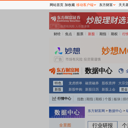
网站首页
加收藏
移动客户端
东方财富
天天
财经
焦点
股票
新股
期指
期权
行
数据中心
特色
龙虎榜单
融资融券
股权质押
大宗
新股
新股申购
新股日历
新股上会
资金
行情中心
指数
|
期指
|
期权
|
个股
|
板块
|
排
东方财富网
>
数据中心
>
行业研报
个
全景图