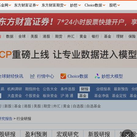
基金网
东方财富证券
东方财富期货
妙想
Choice数据
股吧
情
数据
全球
美股
港股
期货
外汇
黄金
银行
基金
理财
保险
全球财经快讯
行情中心
Choice数据
妙想大模型
交易
机构调研
期指持仓
公告大全
条件选股
财报
业绩报表
最新预告
分
大盘资金
个股资金
板块资金
沪 港 通
基金
基金净值
基金定投
基金
行
|
新股
|
基金
|
港股
|
美股
|
期货
|
外汇
|
黄金
|
自选股
|
自选基金
研究报告
> 行业研报
股研报
盈利预测
宏观研究
新股研报
策略报