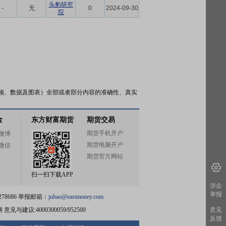
头豹研究
-
无
0
2024-09-30
院
频、数据及图表）全部或者部分内容的准确性、真实
金
东方财富期货
期货交易
期货手机开户
微博
期货电脑开户
微信
期货官方网站
扫一扫下载APP
涉企
举报
78686 举报邮箱：
jubao@eastmoney.com
网
意见与建议:4000300059/952500
意见
反馈