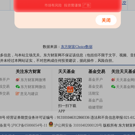
雅致生活美学：家居装饰艺术与个性化空
详细
资金流
股吧
专区
间定制 头豹词条报告系列
数据来源：
东方财富Choice数据
多信息，与本站立场无关。东方财富网不保证该信息（包括但不限于文字、视频、音
并未经过本网站证实，不对您构成任何投资建议，据此操作，风险自担。
关注东方财富
天天基金
基金交易
关注天天基
券开户
基金开户
东方财富网微博
天天基金网
线交易
基金交易
东方财富网微信
天天基金网
券交易
活期宝
意见与建议
基金产品
扫一扫下载
稳健理财
APP
 经营证券期货业务许可证编号：913101046312860336 违法和不良信息举报:021-612
案号:沪ICP备05006054号-11
沪公网安备 31010402000120号
版权所有:东方财富