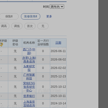
时间:
保险Ⅱ
装修装饰Ⅱ
更多
调高
调低
首次
无
财评级
评级
近一月行
机构名称
日期
变动
业研报数
西门子(中
-
无
0
2026-06-11
国)
亦莘(上海)
-
无
0
2026-06-02
商务咨询
头豹研究
-
无
0
2026-02-02
院
广州智家
-
无
0
2025-12-23
科技
荣续ESG
-
无
智库研究
0
2025-10-12
中心
-
无
世界银行
0
2025-10-11
上海嘉世
-
无
0
2024-10-14
营销咨询