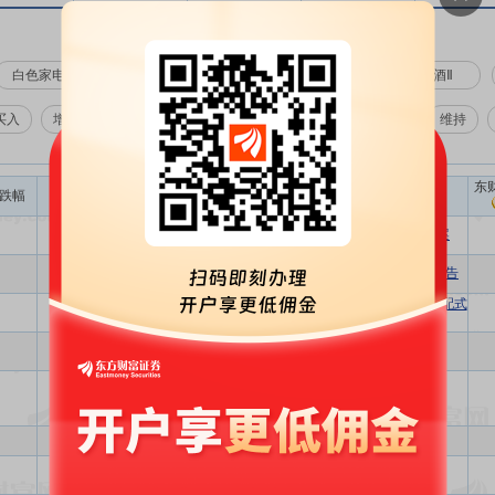
白色家电
半导体
包装印刷
玻璃玻纤
白酒Ⅱ
买入
增持
中性
减持
卖出
评级变动:
不限
维持
东
跌幅
相关
报告名称
详细
资金流
股吧
专区
西门子智算中心热管理系统解决方案
详细
资金流
股吧
专区
2026年中国门窗行业市场发展研究报告
市场洞察：政策+市场双轮驱动下，装配式
详细
资金流
股吧
专区
建筑如何抢占建筑业转型新赛道？
详细
资金流
股吧
专区
2025中国暖通智控行业白皮书
详细
资金流
股吧
专区
印刷行业ESG白皮书
详细
资金流
股吧
专区
探索建筑行业的塑料循环经济机遇
详细
资金流
股吧
专区
2024家装行业简析报告