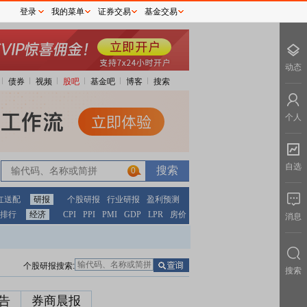
登录
我的菜单
证券交易
基金交易
动态
债券
视频
股吧
基金吧
博客
搜索
个人
自选
0
红送配
研报
个股研报
行业研报
盈利预测
排行
经济
CPI
PPI
PMI
GDP
LPR
房价
消息
个股研报搜索:
搜索
告
券商晨报