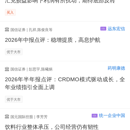
汇兑损益影响下利润有所扰动，期待底部反转
买入
远东宏信
国信证券 | 孔祥,陈俊良等
HK
2026年中报点评：稳增提质，高息护航
优于大市
药明康德
国信证券 | 彭思宇,陈曦炳
2026年半年报点评：CRDMO模式驱动成长，全
年业绩指引全面上调
优于大市
统一企业中国
国元国际控股 | 李芳芳
HK
饮料行业整体承压，公司经营仍有韧性