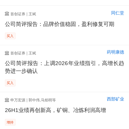
同仁堂
首创证券 | 王斌
公司简评报告：品牌价值稳固，盈利修复可期
买入
药明康德
首创证券 | 王斌
公司简评报告：上调2026年业绩指引，高增长趋
势进一步确认
买入
西部矿业
申万宏源 | 郭中伟,马焰明等
26H1业绩再创新高，矿铜、冶炼利润高增
增持