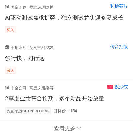
利扬芯片
国金证券 | 樊志远,周焕博
AI驱动测试需求扩容，独立测试龙头迎修复成长
买入
传音控股
中邮证券 | 吴文吉,徐铭婉
独行快，同行远
买入
默沙东
中金公司 | 高远,刘雅馨等
US
2季度业绩符合预期，多个新品开始放量
目标价：154
跑赢行业(OUTPERFORM)
查看更多