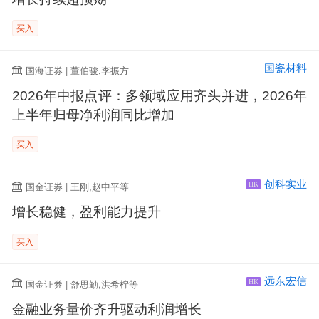
买入
国瓷材料
国海证券 | 董伯骏,李振方
2026年中报点评：多领域应用齐头并进，2026年
上半年归母净利润同比增加
买入
创科实业
国金证券 | 王刚,赵中平等
HK
增长稳健，盈利能力提升
买入
远东宏信
国金证券 | 舒思勤,洪希柠等
HK
金融业务量价齐升驱动利润增长