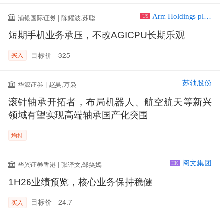
Arm Holdings plc ADR
浦银国际证券 | 陈耀波,苏聪
US
短期手机业务承压，不改AGICPU长期乐观
目标价：325
买入
苏轴股份
华源证券 | 赵昊,万枭
滚针轴承开拓者，布局机器人、航空航天等新兴
领域有望实现高端轴承国产化突围
增持
阅文集团
华兴证券香港 | 张译文,邹笑嫣
HK
1H26业绩预览，核心业务保持稳健
目标价：24.7
买入