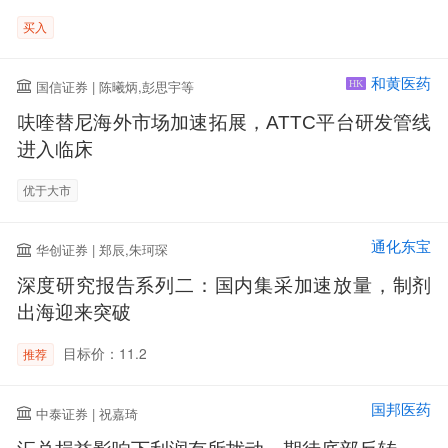
买入
和黄医药
国信证券 | 陈曦炳,彭思宇等
HK
呋喹替尼海外市场加速拓展，ATTC平台研发管线
进入临床
优于大市
通化东宝
华创证券 | 郑辰,朱珂琛
深度研究报告系列二：国内集采加速放量，制剂
出海迎来突破
目标价：11.2
推荐
国邦医药
中泰证券 | 祝嘉琦