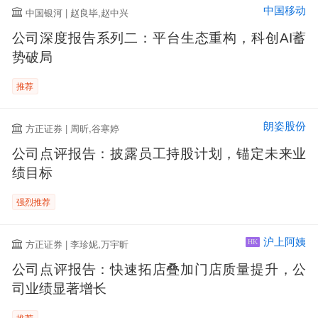
中国移动
中国银河 | 赵良毕,赵中兴
公司深度报告系列二：平台生态重构，科创AI蓄
势破局
推荐
朗姿股份
方正证券 | 周昕,谷寒婷
公司点评报告：披露员工持股计划，锚定未来业
绩目标
强烈推荐
沪上阿姨
方正证券 | 李珍妮,万宇昕
HK
公司点评报告：快速拓店叠加门店质量提升，公
司业绩显著增长
推荐