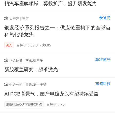
精汽车座舱领域，募投扩产、提升研发能力
爱迪特
太平洋 | 王湛
银发经济系列报告之一：供应链重构下的全球齿
科氧化锆龙头
目标价：69.3 ~ 80.85
买入
频准激光
华金证券 | 李蕙,戴筝筝
新股覆盖研究：频准激光
东威科技
中金公司 | 鲁烁,刘中玉等
AI PCB高景气，国产电镀龙头有望持续受益
目标价：75
跑赢行业(OUTPERFORM)