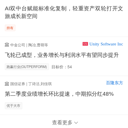
AI双中台赋能标准化复制，轻重资产双轮打开文
旅成长新空间
持有
Unity Software Inc
中金公司 | 陶冶,曹萌等
US
飞轮已成型，业务增长与利润水平有望同步提升
目标价：54
跑赢行业(OUTPERFORM)
百隆东方
国信证券 | 丁诗洁,刘佳琪
第二季度业绩增长环比提速，中期拟分红48%
优于大市
查看更多