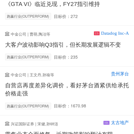
《GTA VI》临近兑现，FY27指引维持
目标价：272
跑赢行业(OUTPERFORM)
Datadog Inc-A
中金公司 | 曹萌,陶冶等
US
大客户波动影响Q3指引，但长期发展逻辑不变
目标价：235
跑赢行业(OUTPERFORM)
贵州茅台
中金公司 | 王文丹,孙瑜等
自营店再度差异化调价，看好茅台酒紧供给承托
价格走强
目标价：1670.98
跑赢行业(OUTPERFORM)
太古地产
兴证国际证券 | 宋健,孙钟涟
HK