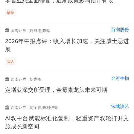
零售业态全面修复，近期政策影响预计有限
增持
百润股份
国海证券 | 刘旭德,陈熠
2026年中报点评：收入增长加速，关注威士忌进
展
买入
金河生物
西南证券 | 胡光怿
定增获深交所受理，金霉素龙头未来可期
宋城演艺
西南证券 | 苟宇睿,陈柯伊等
AI双中台赋能标准化复制，轻重资产双轮打开文
旅成长新空间