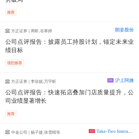
推荐
朗姿股份
方正证券 | 周昕,谷寒婷
公司点评报告：披露员工持股计划，锚定未来业
绩目标
强烈推荐
沪上阿姨
方正证券 | 李珍妮,万宇昕
HK
公司点评报告：快速拓店叠加门店质量提升，公
司业绩显著增长
推荐
Take-Two Interactive Software Inc
中金公司 | 杨子捷,张雪晴等
US