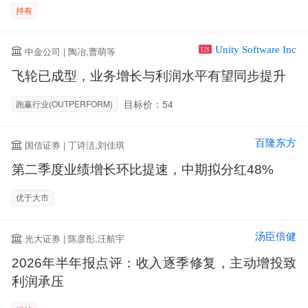
持有
Unity Software Inc
中金公司 | 陶冶,曹萌等
US
飞轮已成型，业务增长与利润水平有望同步提升
目标价：54
跑赢行业(OUTPERFORM)
百隆东方
国信证券 | 丁诗洁,刘佳琪
第二季度业绩增长环比提速，中期拟分红48%
优于大市
汤臣倍健
光大证券 | 陈彦彤,汪航宇
2026年半年报点评：收入逐季修复，主动增投致
利润承压