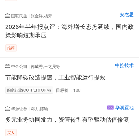
安杰思
国联民生 | 张金洋,杨芳
2026年半年报点评：海外增长态势延续，国内政
策影响短期承压
推荐
中控技术
中金公司 | 郭威秀,王之昊等
节能降碳改造提速，工业智能运行提效
目标价：128
跑赢行业(OUTPERFORM)
华润置地
华源证券 | 邓力,陈颖
HK
多元业务协同发力，资管转型有望驱动估值修复
买入