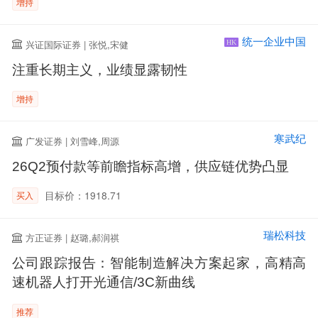
增持
统一企业中国
兴证国际证券 | 张悦,宋健
HK
注重长期主义，业绩显露韧性
增持
寒武纪
广发证券 | 刘雪峰,周源
26Q2预付款等前瞻指标高增，供应链优势凸显
目标价：1918.71
买入
瑞松科技
方正证券 | 赵璐,郝润祺
公司跟踪报告：智能制造解决方案起家，高精高
速机器人打开光通信/3C新曲线
推荐