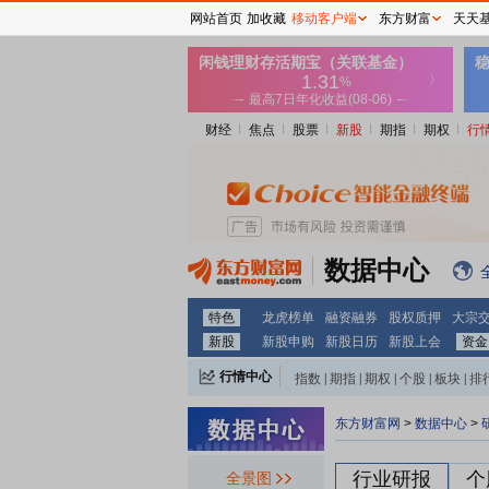
网站首页
加收藏
移动客户端
东方财富
天天
财经
焦点
股票
新股
期指
期权
行
数据中心
特色
龙虎榜单
融资融券
股权质押
大宗
新股
新股申购
新股日历
新股上会
资金
行情中心
指数
|
期指
|
期权
|
个股
|
板块
|
排
东方财富网
>
数据中心
>
行业研报
个
全景图