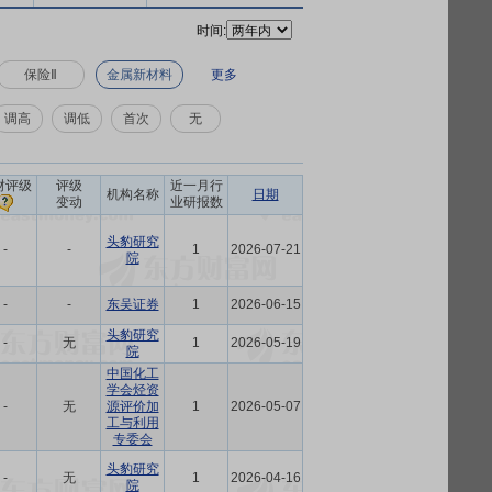
时间:
保险Ⅱ
金属新材料
更多
调高
调低
首次
无
财评级
评级
近一月行
机构名称
日期
变动
业研报数
头豹研究
-
-
1
2026-07-21
院
-
-
东吴证券
1
2026-06-15
头豹研究
-
无
1
2026-05-19
院
中国化工
学会烃资
-
无
源评价加
1
2026-05-07
工与利用
专委会
头豹研究
-
无
1
2026-04-16
院