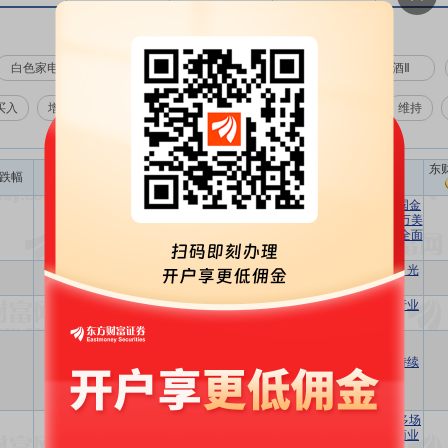
白色家电
半导体
包装印刷
玻璃玻纤
白酒Ⅱ
买入
增持
中性
减持
卖出
评级变动:
不限
维持
东
跌幅
相关
报告名称
从工业牙齿到算力硬科技：2026年中国金
刚石散热材料产业研究，全球市场5千万美
详细
资金流
股吧
专区
元跃升至152.3亿美元，国产替代窗口全面
打开
锡膏行业深度报告：AI时代工业血液，光
详细
资金流
股吧
专区
模块新增需求带动“量价齐升”
材料革新，探索中国高分子改性材料行业
详细
资金流
股吧
专区
的潜力与前景
航空燃料研行业：数字孪生技术在可持续
详细
资金流
股吧
专区
航空燃料研究中的应用
2026年中国金属复合材料行业概览：多场
详细
资金流
股吧
专区
景渗透加速金属复合材料技术跃迁与商业