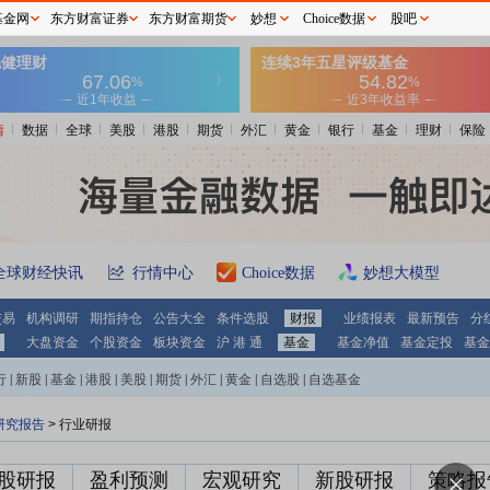
基金网
东方财富证券
东方财富期货
妙想
Choice数据
股吧
情
数据
全球
美股
港股
期货
外汇
黄金
银行
基金
理财
保险
全球财经快讯
行情中心
Choice数据
妙想大模型
交易
机构调研
期指持仓
公告大全
条件选股
财报
业绩报表
最新预告
分
大盘资金
个股资金
板块资金
沪 港 通
基金
基金净值
基金定投
基金
行
|
新股
|
基金
|
港股
|
美股
|
期货
|
外汇
|
黄金
|
自选股
|
自选基金
研究报告
> 行业研报
股研报
盈利预测
宏观研究
新股研报
策略报