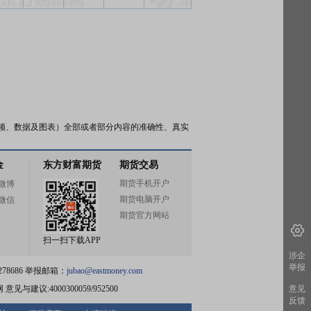
频、数据及图表）全部或者部分内容的准确性、真实
金
东方财富期货
期货交易
期货手机开户
微博
期货电脑开户
微信
期货官方网站
扫一扫下载APP
涉企
举报
78686 举报邮箱：
jubao@eastmoney.com
网
意见与建议:4000300059/952500
意见
反馈