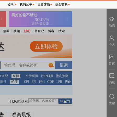
登录
我的菜单
证券交易
基金交易
动态
债券
视频
股吧
基金吧
博客
搜索
个人
自选
0
红送配
研报
个股研报
行业研报
盈利预测
排行
经济
CPI
PPI
PMI
GDP
LPR
房价
消息
个股研报搜索:
搜索
告
券商晨报