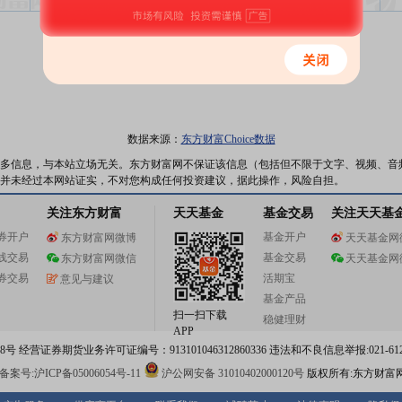
化落地（精华版）
数据来源：
东方财富Choice数据
多信息，与本站立场无关。东方财富网不保证该信息（包括但不限于文字、视频、音
并未经过本网站证实，不对您构成任何投资建议，据此操作，风险自担。
关注东方财富
天天基金
基金交易
关注天天基
券开户
基金开户
东方财富网微博
天天基金网
线交易
基金交易
东方财富网微信
天天基金网
券交易
活期宝
意见与建议
基金产品
扫一扫下载
稳健理财
APP
 经营证券期货业务许可证编号：913101046312860336 违法和不良信息举报:021-612
案号:沪ICP备05006054号-11
沪公网安备 31010402000120号
版权所有:东方财富