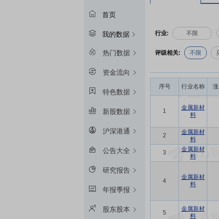
首页
行业:
不限
我的数据
热门数据
评级相关:
不限
资金流向
序号
行业名称
涨
特色数据
金属新材
1
新股数据
料
沪深港通
金属新材
2
料
金属新材
公告大全
3
料
研究报告
金属新材
4
料
年报季报
金属新材
股东股本
5
料