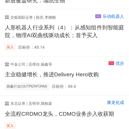
新股覆盖研究：珈凯生物
乐动机器人
交银国际证券 | 陈庆,李柳晓
HK
人形机器人行业系列（4）：从感知组件到智能庭
院，物理AI双曲线驱动成长；首予买入
目标价：49.14
买入
优步
中金公司 | 吴维佳,杨鑫等
US
主业稳健增长，推进Delivery Hero收购
目标价：99.4
跑赢行业(OUTPERFORM)
康龙化成
东北证券 | 吴明华,隋栋庭
全流程CRDMO龙头，CDMO业务步入收获期
买入