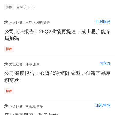
目标价：8.3
强推
百润股份
方正证券 | 王泽华,邓周贵等
公司点评报告：26Q2业绩再提速，威士忌产能布
局加码
推荐
信立泰
方正证券 | 许睿,邢卓
公司深度报告：心肾代谢矩阵成型，创新产品厚
积薄发
推荐
珈凯生物
华金证券 | 李蕙,戴筝筝