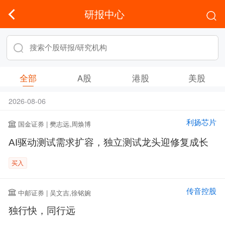
研报中心
全部
A股
港股
美股
2026-08-06
利扬芯片
国金证券 | 樊志远,周焕博
AI驱动测试需求扩容，独立测试龙头迎修复成长
买入
传音控股
中邮证券 | 吴文吉,徐铭婉
独行快，同行远