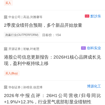
买入
默沙东
中金公司 | 高远,刘雅馨等
US
2季度业绩符合预期，多个新品开始放量
目标价：154
跑赢行业(OUTPERFORM)
创科实业
开源证券 | 初敏,叶彬慧
HK
港股公司信息更新报告：2026H1核心品牌成长兑
现，盈利中枢持续上移
买入(Buy)
博源化工
华创证券 | 孙维容,徐思博
2026年中报点评：26H1公司营收/归母同比
+1.9%/+12.3%，行业景气底部彰显业绩韧性